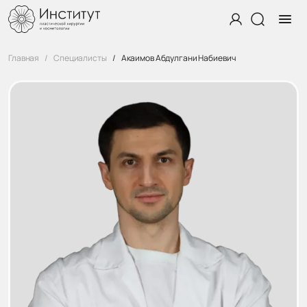
Главная
Специалисты
Акаимов Абдулгани Набиевич