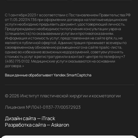
С 1 сентября 2023 г в соответствии с Постановлением Правительства РФ
от 11.05.2023 N 736 при оформлении договора на платные медицинские
услуги необходимо предъявить документ, удостоверяющий личность.
Предупреждаем о необходимости получения консультации у врача
(специалиста) по оказываемым услугам и противопоказаниям.
Информация и стоимость услуг, представленная на сайте iphk.ru, не
является публичной офертой. Администрация принимает все меры по
своевременному обновлению размещенного на сайте прайс-листа,
однако во избежание возможных недоразумений, советуем уточнять
стоимость услуг в регистратуре или в контакт-центре по телефону +7
(495) 775 01 02. Медицинские услуги оказываются на основании
договора.»
Ваши данные обрабатывает Yandex.SmartCaptcha
© 2026 Институт пластической хирургии и косметологии
Лицензия № Л041-01137-77/00572923
Дизайн сайта — iTrack
Разработка сайта — Askaron