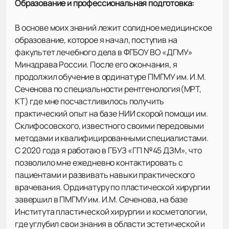
Образование и профессиональная подготовка:
В основе моих знаний лежит солидное медицинское
образование, которое я начал, поступив на
факультет лечебного дела в ФГБОУ ВО «ДГМУ»
Минздрава России. После его окончания, я
продолжил обучение в ординатуре ПМГМУ им. И.М.
Сеченова по специальности рентгенология(МРТ,
КТ) где мне посчастливилось получить
практический опыт на базе НИИ скорой помощи им.
Склифосовского, известного своими передовыми
методами и квалифицированными специалистами.
С 2020 года я работаю в ГБУЗ «ГП №45 ДЗМ», что
позволило мне ежедневно контактировать с
пациентами и развивать навыки практического
врачевания. Ординатуру по пластической хирургии
завершил в ПМГМУ им. И.М. Сеченова, на базе
Института пластической хирургии и косметологии,
где углубил свои знания в области эстетической и