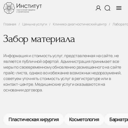
Главная
Цены на услуги
Клинико-диагностический центр
Лаборато
Забор материала
Информация и стоимость услуг, представленная на сайте, не
является публичной офертой. Администрация принимает все
меры по своевременному обновлению размещенного на сайте
прайс-листа, однако во избежание возможных недоразумений,
советуем уточнять стоимость услуг в регистратуре или в
контакт-центре. Медицинские услуги оказываются на
основании договора.
Пластическая хирургия
Косметология
Бариатр