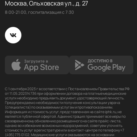
Москва, Ольховская ул., д. 27
8:00-21:00, госпитализация с 7:30
С 1 сентября 2023 г в соответствии с Постановлением Правительства РФ
от 11.05.2023 N 736 при оформлении договора на платные медицинские
услуги необходимо предъявить документ, удостоверяющий личность.
Предупреждаем о необходимости получения консультации у врача
(специалиста) по оказываемым услугам и противопоказаниям.
Информация и стоимость услуг, представленная на сайте iphk.ru, не
является публичной офертой. Администрация принимает все меры по
своевременному обновлению размещенного на сайте прайс-листа,
однако во избежание возможных недоразумений, советуем уточнять
стоимость услуг в регистратуре или в контакт-центре по телефону +7
(495) 775 01 02. Медицинские услуги оказываются на основании