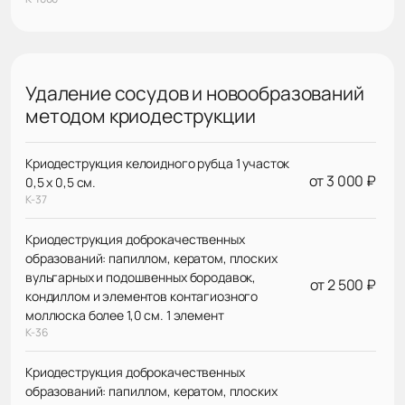
Удаление сосудов и новообразований
методом криодеструкции
Криодеструкция келоидного рубца 1 участок
от 3 000 ₽
0,5 х 0,5 см.
К-37
Криодеструкция доброкачественных
образований: папиллом, кератом, плоских
вульгарных и подошвенных бородавок,
от 2 500 ₽
кондиллом и элементов контагиозного
моллюска более 1,0 см. 1 элемент
К-36
Криодеструкция доброкачественных
образований: папиллом, кератом, плоских