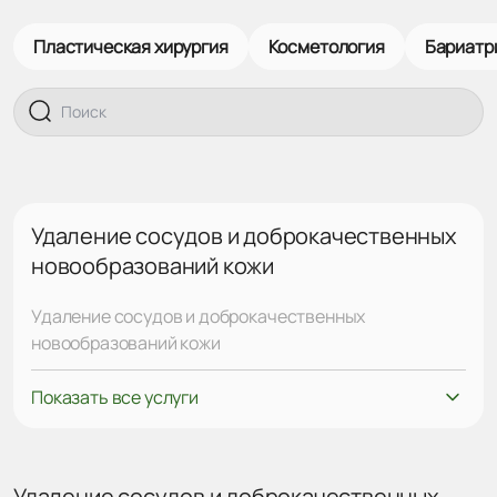
Пластическая хирургия
Косметология
Бариатр
Удаление сосудов и доброкачественных
новообразований кожи
Удаление сосудов и доброкачественных
новообразований кожи
Показать все услуги
Удаление сосудов и доброкачественных