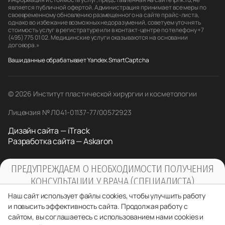
является публичной офертой. Администрация принимает все меры по
своевременному обновлению размещенного на сайте прайс-листа,
однако во избежание возможных недоразумений, советуем уточнять
стоимость услуг в регистратуре или в контакт-центре по телефону +7
(495) 775 01 02. Медицинские услуги оказываются на основании
договора.»
Ваши данные обрабатывает Yandex.SmartCaptcha
© 2026 Институт пластической хирургии и косметологии
Лицензия № Л041-01137-77/00572923
Дизайн сайта — iTrack
Разработка сайта — Askaron
ПРЕДУПРЕЖДАЕМ О НЕОБХОДИМОСТИ ПОЛУЧЕНИЯ
КОНСУЛЬТАЦИИ У ВРАЧА (СПЕЦИАЛИСТА)
ПО ОКАЗЫВАЕМЫМ УСЛУГАМ И
Наш сайт использует файлы cookies, чтобы улучшить работу
ПРОТИВОПОКАЗАНИЯМ
и повысить эффективность сайта. Продолжая работу с
сайтом, вы соглашаетесь с использованием нами cookies и