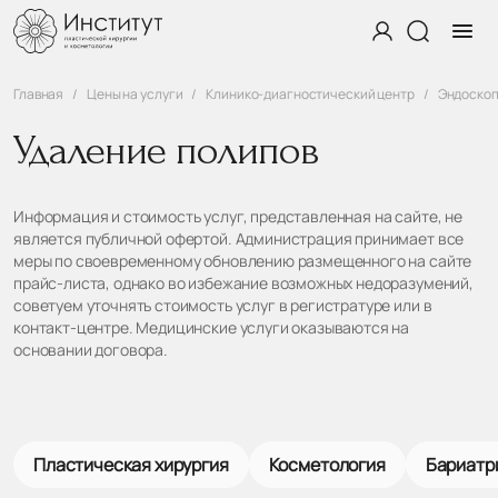
Главная
Цены на услуги
Клинико-диагностический центр
Эндоско
Удаление полипов
Информация и стоимость услуг, представленная на сайте, не
является публичной офертой. Администрация принимает все
меры по своевременному обновлению размещенного на сайте
прайс-листа, однако во избежание возможных недоразумений,
советуем уточнять стоимость услуг в регистратуре или в
контакт-центре. Медицинские услуги оказываются на
основании договора.
Пластическая хирургия
Косметология
Бариатр