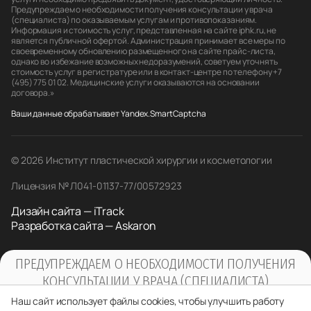
Предупреждаем о необходимости получения консультации у врача
(специалиста) по оказываемым услугам и противопоказаниям.
Информация и стоимость услуг, представленная на сайте iphk.ru, не
является публичной офертой. Администрация принимает все меры по
своевременному обновлению размещенного на сайте прайс-листа,
однако во избежание возможных недоразумений, советуем уточнять
стоимость услуг в регистратуре или в контакт-центре по телефону +7
(495) 775 01 02. Медицинские услуги оказываются на основании
договора.»
Ваши данные обрабатывает Yandex.SmartCaptcha
© 2026 Институт пластической хирургии и косметологии
Лицензия № Л041-01137-77/00572923
Дизайн сайта — iTrack
Разработка сайта — Askaron
ПРЕДУПРЕЖДАЕМ О НЕОБХОДИМОСТИ ПОЛУЧЕНИЯ
КОНСУЛЬТАЦИИ У ВРАЧА (СПЕЦИАЛИСТА)
ПО ОКАЗЫВАЕМЫМ УСЛУГАМ И
Наш сайт использует файлы cookies, чтобы улучшить работу