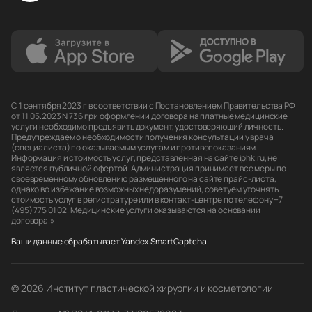
С 1 сентября 2023 г в соответствии с Постановлением Правительства РФ
от 11.05.2023 N 736 при оформлении договора на платные медицинские
услуги необходимо предъявить документ, удостоверяющий личность.
Предупреждаем о необходимости получения консультации у врача
(специалиста) по оказываемым услугам и противопоказаниям.
Информация и стоимость услуг, представленная на сайте iphk.ru, не
является публичной офертой. Администрация принимает все меры по
своевременному обновлению размещенного на сайте прайс-листа,
однако во избежание возможных недоразумений, советуем уточнять
стоимость услуг в регистратуре или в контакт-центре по телефону +7
(495) 775 01 02. Медицинские услуги оказываются на основании
договора.»
Ваши данные обрабатывает Yandex.SmartCaptcha
© 2026 Институт пластической хирургии и косметологии