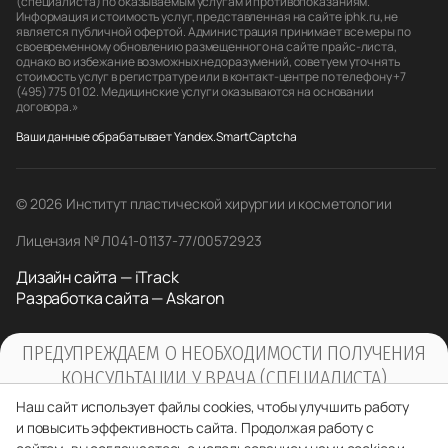
(специалиста) по оказываемым услугам и противопоказаниям.
Информация и стоимость услуг, представленная на сайте iphk.ru, не
является публичной офертой. Администрация принимает все меры по
своевременному обновлению размещенного на сайте прайс-листа,
однако во избежание возможных недоразумений, советуем уточнять
стоимость услуг в регистратуре или в контакт-центре по телефону +7
(495) 775 01 02. Медицинские услуги оказываются на основании
договора.»
Ваши данные обрабатывает Yandex.SmartCaptcha
© 2026 Институт пластической хирургии и косметологии
Лицензия № Л041-01137-77/00572923
Дизайн сайта — iTrack
Разработка сайта — Askaron
ПРЕДУПРЕЖДАЕМ О НЕОБХОДИМОСТИ ПОЛУЧЕНИЯ
КОНСУЛЬТАЦИИ У ВРАЧА (СПЕЦИАЛИСТА)
ПО ОКАЗЫВАЕМЫМ УСЛУГАМ И
Наш сайт использует файлы cookies, чтобы улучшить работу
ПРОТИВОПОКАЗАНИЯМ
и повысить эффективность сайта. Продолжая работу с