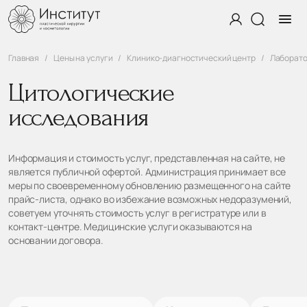
Главная
Цены на услуги
Клинико-диагностический центр
Лаборато
Цитологические
исследования
Информация и стоимость услуг, представленная на сайте, не
является публичной офертой. Администрация принимает все
меры по своевременному обновлению размещенного на сайте
прайс-листа, однако во избежание возможных недоразумений,
советуем уточнять стоимость услуг в регистратуре или в
контакт-центре. Медицинские услуги оказываются на
основании договора.