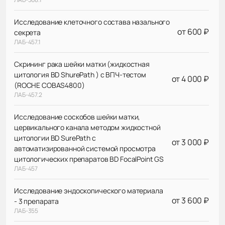
Исследование клеточного состава назального
от 600 ₽
секрета
ЛАБ-457.1
Скрининг рака шейки матки (жидкостная
цитология BD ShurePath ) с ВПЧ-тестом
от 4 000 ₽
(ROCHE COBAS4800)
ЛАБ-457.2
Исследование соскобов шейки матки,
цервикального канала методом жидкостной
цитологии BD SurePath с
от 3 000 ₽
автоматизированной системой просмотра
цитологических препаратов BD FocalPoint GS
ЛАБ-457
Исследование эндоскопического материала
от 3 600 ₽
- 3 препарата
ЛАБ-355