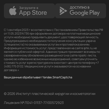
С 1 сентября 2023 г в соответствии с Постановлением Правительства РФ
от 11.05.2023 N 736 при оформлении договора на платные медицинские
услуги необходимо предъявить документ, удостоверяющий личность.
Предупреждаем о необходимости получения консультации у врача
(специалиста) по оказываемым услугам и противопоказаниям.
Информация и стоимость услуг, представленная на сайте iphk.ru, не
является публичной офертой. Администрация принимает все меры по
своевременному обновлению размещенного на сайте прайс-листа,
однако во избежание возможных недоразумений, советуем уточнять
стоимость услуг в регистратуре или в контакт-центре по телефону +7
(495) 775 01 02. Медицинские услуги оказываются на основании
договора.»
Ваши данные обрабатывает Yandex.SmartCaptcha
© 2026 Институт пластической хирургии и косметологии
Лицензия № Л041-01137-77/00572923