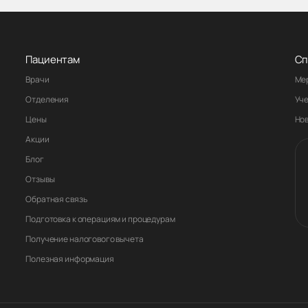
Пациентам
Сп
Врачи
Ме
Отделения
Уч
Цены
Но
Акции
Блог
Отзывы
Обратная связь
Подготовка к операциям и процедурам
Получение налогового вычета
Полезная информация