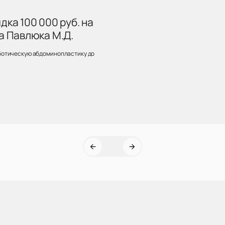
ка 100 000 руб. на
а Павлюка М.Д.
ботическую абдоминопластику до