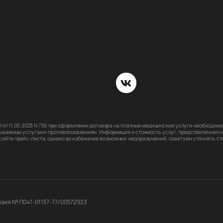
РФ от 11.05.2023 N 736 при оформлении договора на платные медицинские услуги необходи
ываемым услугам и противопоказаниям. Информация и стоимость услуг, представленная на
йте прайс-листа, однако во избежание возможных недоразумений, советуем уточнять стои
зия № Л041-01137-77/00572923