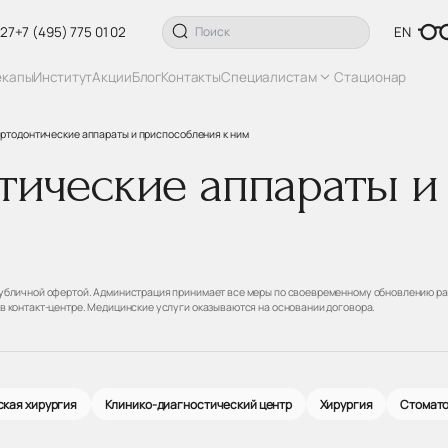
 27
+7 (495) 775 01 02
EN
екапы
Институт
Акции
Блог
Контакты
Специалистам
Стационар
ртодонтические аппараты и приспособления к ним
тические аппараты и
 публичной офертой. Администрация принимает все меры по своевременному обновлению ра
 в контакт-центре. Медицинские услуги оказываются на основании договора.
кая хирургия
Клинико-диагностический центр
Хирургия
Стомат