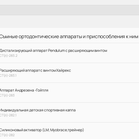
Съмные ортодонтические аппараты и приспособления к ним
Дистализирующий аппарат Pendulum с расширяющим винтом
СТ(л)-283.2
Расширяющий аппарат с винтом Хайрекс
СТ(л)-283.1
Аппарат Андрезена -Гойпля
СТ(л)-283
Индивидуальная детская спортивная каппа
СТ(л)-282.1
Силиконовый активатор (LM, Myobrace,трейнер)
СТ(л)-282