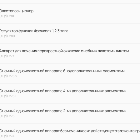
Эластопозиционер
СТ(л)-281
Регулятор функции Френкеля 1,2,3 типа
СТ(л)-280
Аппарат для лечения перекрестной окклюзии с небным пилотом и винтом
СТ(л)-277
Съемный одночелюстной аппарат с 6-ю дополнительными элементами
СТ(л)-275.2
Съемный одночелюстной аппарат с 4-мя дополнительными элементами
СТ(л)-275.1
Съемный одночелюстной аппарат с 2-мя дополнительными элементами
СТ(л)-275
Съемный одночелюстной аппарат без механически действующего элемента пр
СТ(л)-274