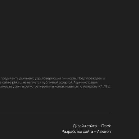
мо предъявить документ, удостоверяющий личность. Предупреждаем о
 сайте iphk.ru, не является публичной офертой. Администрация
мость услуг в регистратуре или в контакт-центре по телефону +7 (495)
Дизайн сайта — iTrack
Разработка сайта — Askaron