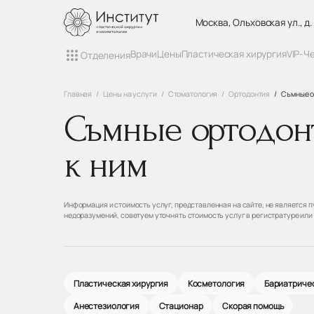
Москва, Ольховская ул., д.
Врачи
Цены
Пластическая хирургия
VIP-Ч
Отделения
Главная
Цены на услуги
Стоматология
Ортодонтия
Съмные о
Съмные ортодон
к ним
Информация и стоимость услуг, представленная на сайте, не является
недоразумений, советуем уточнять стоимость услуг в регистратуре или
Пластическая хирургия
Косметология
Бариатричес
Анестезиология
Стационар
Скорая помощь