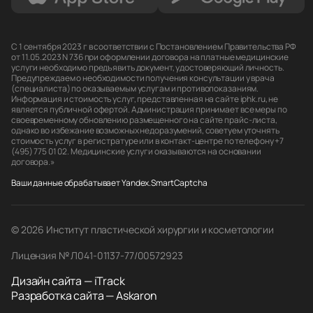
С 1 сентября 2023 г в соответствии с Постановлением Правительства РФ
от 11.05.2023 N 736 при оформлении договора на платные медицинские
услуги необходимо предъявить документ, удостоверяющий личность.
Предупреждаем о необходимости получения консультации у врача
(специалиста) по оказываемым услугам и противопоказаниям.
Информация и стоимость услуг, представленная на сайте iphk.ru, не
является публичной офертой. Администрация принимает все меры по
своевременному обновлению размещенного на сайте прайс-листа,
однако во избежание возможных недоразумений, советуем уточнять
стоимость услуг в регистратуре или в контакт-центре по телефону +7
(495) 775 01 02. Медицинские услуги оказываются на основании
договора.»
Ваши данные обрабатывает Yandex.SmartCaptcha
© 2026 Институт пластической хирургии и косметологии
Лицензия № Л041-01137-77/00572923
Дизайн сайта — iTrack
Разработка сайта — Askaron