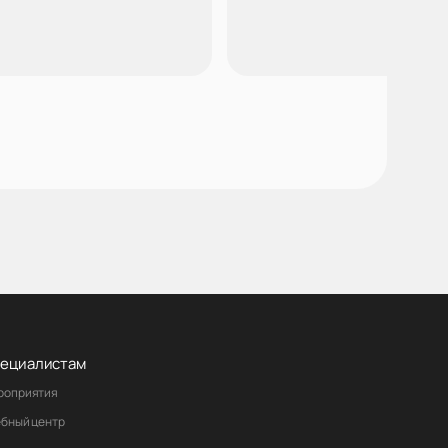
ециалистам
роприятия
ебный центр