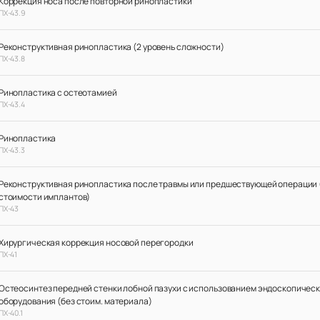
Коррекция носа после повторной ринопластики
ПХ-43.9
Реконструктивная ринопластика (2 уровень сложности)
ПХ-43.8
Ринопластика с остеотамией
ПХ-43.4
Ринопластика
ПХ-43.3
Реконструктивная ринопластика после травмы или предшествующей операции 
стоимости имплантов)
ПХ-43
Хирургическая коррекция носовой перегородки
ПХ-41
Остеосинтез передней стенки лобной пазухи с использованием эндоскопичес
оборудования (без стоим. материала)
ПХ-40.1