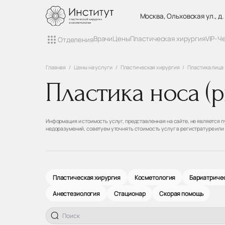
Москва, Ольховская ул., д.
Врачи
Цены
Пластическая хирургия
VIP-Ч
Отделения
Главная
Цены на услуги
Пластическая хирургия
Пластика лица
Пластика носа (
Информация и стоимость услуг, представленная на сайте, не является
недоразумений, советуем уточнять стоимость услуг в регистратуре или
Пластическая хирургия
Косметология
Бариатричес
Анестезиология
Стационар
Скорая помощь