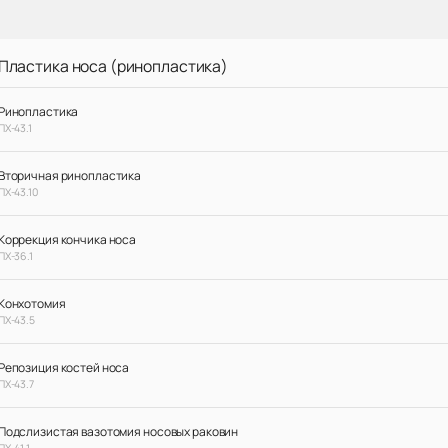
Пластика носа (ринопластика)
Ринопластика
ПХ-43.1
Вторичная ринопластика
ПХ-43.10
Коррекция кончика носа
ПХ-36.1
Конхотомия
ПХ-43.5
Репозиция костей носа
ПХ-43.7
Подслизистая вазотомия носовых раковин
ПХ-41.1