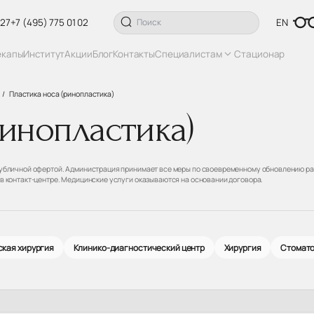
 27
+7 (495) 775 01 02
EN
екапы
Институт
Акции
Блог
Контакты
Специалистам
Стационар
Пластика носа (ринопластика)
ринопластика)
 публичной офертой. Администрация принимает все меры по своевременному обновлению ра
 в контакт-центре. Медицинские услуги оказываются на основании договора.
кая хирургия
Клинико-диагностический центр
Хирургия
Стомат