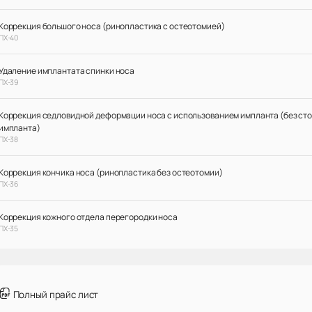
Коррекция большого носа (ринопластика с остеотомией)
ПХ-40
Удаление имплантата спинки носа
ПХ-39
Коррекция седловидной деформации носа с использованием импланта (без ст
импланта)
ПХ-38
Коррекция кончика носа (ринопластика без остеотомии)
ПХ-36
Коррекция кожного отдела перегородки носа
ПХ-35
Полный прайс лист