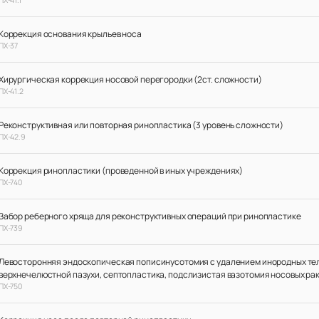
Коррекция основания крыльев носа
ПХ-37
Хирургическая коррекция носовой перегородки (2ст. сложности)
ПХ-41.2
Реконструктивная или повторная ринопластика (3 уровень сложности)
ПХ-42.9
Коррекция ринопластики (проведенной в иных учреждениях)
ПХ-740
Забор реберного хряща для реконструктивных операций при ринопластике
ПХ-739
Левосторонняя эндоскопическая пописинусотомия с удалением инородных те
верхнечелюстной пазухи, септопластика, подслизистая вазотомия носовых ра
ПХ-750