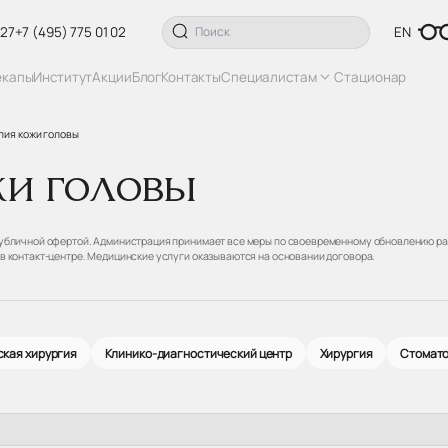
 27
+7 (495) 775 01 02
EN
екапы
Институт
Акции
Блог
Контакты
Специалистам
Стационар
пия кожи головы
жи головы
 публичной офертой. Администрация принимает все меры по своевременному обновлению ра
 в контакт-центре. Медицинские услуги оказываются на основании договора.
кая хирургия
Клинико-диагностический центр
Хирургия
Стомат