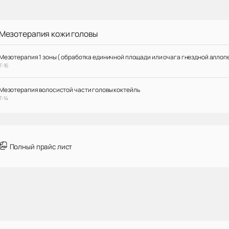
Мезотерапия кожи головы
Мезотерапия 1 зоны ( обработка единичной площади или очага гнездной аллоп
Т-16
Мезотерапия волосистой части головы коктейль
Т-14
Полный прайс лист