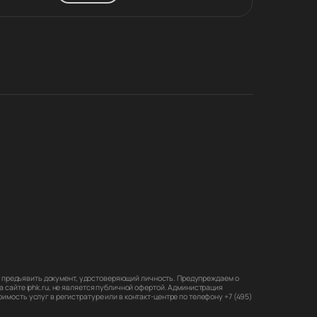
мо предъявить документ, удостоверяющий личность. Предупреждаем о
 сайте iphk.ru, не является публичной офертой. Администрация
мость услуг в регистратуре или в контакт-центре по телефону +7 (495)