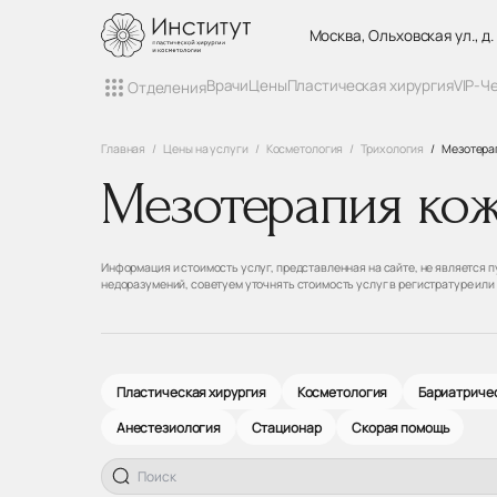
Москва, Ольховская ул., д.
Врачи
Цены
Пластическая хирургия
VIP-Ч
Отделения
Главная
Цены на услуги
Косметология
Трихология
Мезотера
Мезотерапия ко
Информация и стоимость услуг, представленная на сайте, не является
недоразумений, советуем уточнять стоимость услуг в регистратуре или
Пластическая хирургия
Косметология
Бариатричес
Анестезиология
Стационар
Скорая помощь