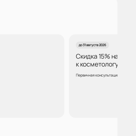
до 31 августа 2026
Скидка 15% на курс
к косметологу Воро
Первичная консультация для новых