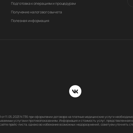
Подготовка к операциям и процедурам
Получение налогового вычета
Полезная информация
РФ от 11.05.2023 N 736 при оформлении договора на платные медицинские услуги необходи
ываемым услугам и противопоказаниям. Информация и стоимость услуг, представленная на
йте прайс-листа, однако во избежание возможных недоразумений, советуем уточнять стои