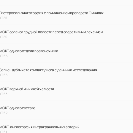
Гистеросальпингография с приминением препарата Омнипак
КТ-85
МСКТ органов грудной полости перед оперативным лечением
КТ-80
МСКТ одного отдела позвоночника
КТ-66
Запись дубликата компакт диска с данными исследования
КТ-65
МСКТ верхней и нижней челюсти
КТ-63
МСКТ одного сустава
КТ-62
МСКТ-ангиография интракраниальных артерий
КТ-61