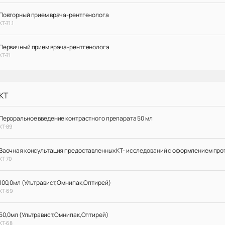
Повторный прием врача-рентгенолога
КТ-71.1
Первичный прием врача-рентгенолога
КТ-71
КТ
Пероральное введение контрастного препарата 50 мл
КТ-89
Заочная консультация предоставленных КТ- исследований с оформлением про
КТ-70
100,0мл (Ультравист,Омнипак,Оптирей)
КТ-69
50,0мл (Ультравист,Омнипак,Оптирей)
КТ-68