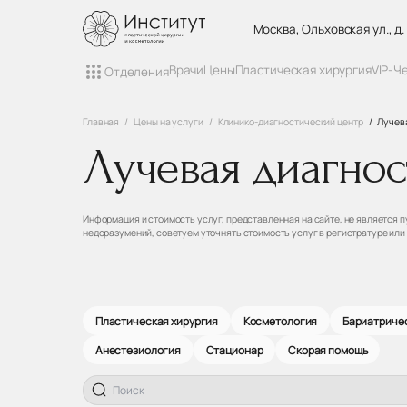
Москва, Ольховская ул., д.
Врачи
Цены
Пластическая хирургия
VIP-Ч
Отделения
Главная
Цены на услуги
Клинико-диагностический центр
Лучев
Лучевая диагнос
Информация и стоимость услуг, представленная на сайте, не является
недоразумений, советуем уточнять стоимость услуг в регистратуре или
Пластическая хирургия
Косметология
Бариатричес
Анестезиология
Стационар
Скорая помощь