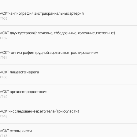
МСКТ-ангиография экстракраниальных артерий
КТ-53
МСКТ двух суставов (плечевые, т/бедренные, коленные, г/стопные)
КТ-52
МСКТ- ангиография грудной аорты с контрастированием
КТ-51
МСКТ лицевого черепа
КТ-50
МСКТ органов средостения
КТ-49
МСКТ-исследование всего тела (три области)
КТ-48
МСКТ стопы, кисти
КТ-47