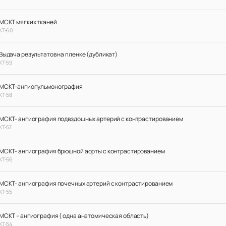
МСКТ мягких тканей
КТ-60
Выдача результатов на пленке (дубликат)
КТ-59
МСКТ-ангиопульмонография
КТ-58
МСКТ- ангиография подвздошных артерий с контрастированием
КТ-57
МСКТ- ангиография брюшной аорты с контрастированием
КТ-56
МСКТ- ангиография почечных артерий с контрастированием
КТ-55
МСКТ – ангиография ( одна анатомическая область)
КТ-54