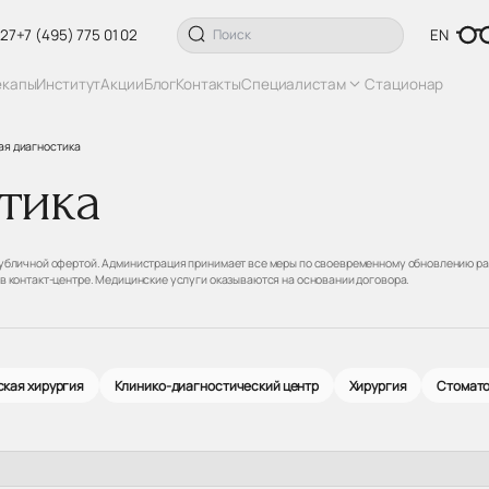
 27
+7 (495) 775 01 02
EN
екапы
Институт
Акции
Блог
Контакты
Специалистам
Стационар
ая диагностика
тика
 публичной офертой. Администрация принимает все меры по своевременному обновлению ра
 в контакт-центре. Медицинские услуги оказываются на основании договора.
кая хирургия
Клинико-диагностический центр
Хирургия
Стомат