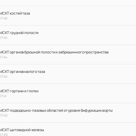
МСКТ костей таза
КТ-46
МСКТ грудной полости
КТ-45
МСКТ органов брюшной полости и забрюшинного пространства
КТ-44
МСКТ органов малого таза
КТ-42
МСКТ гортани и глотки
КТ-41
МСКТ подвздошно-паховых областей от уровня бифуркации аорты
КТ-40
МСКТ щитовидной железы
КТ-39