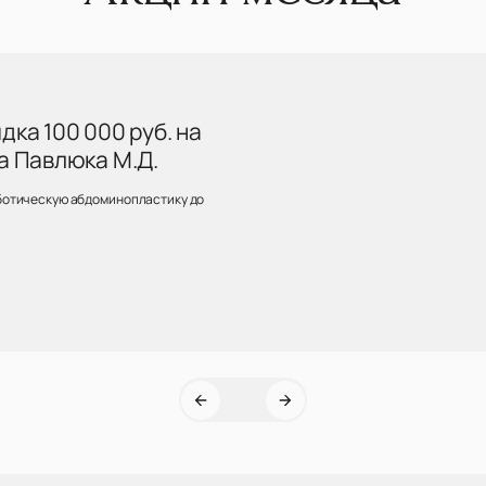
ка 100 000 руб. на
а Павлюка М.Д.
ботическую абдоминопластику до