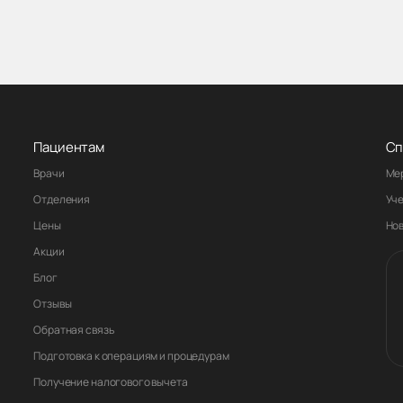
Пациентам
Сп
Врачи
Ме
Отделения
Уч
Цены
Но
Акции
Блог
Отзывы
Обратная связь
Подготовка к операциям и процедурам
Получение налогового вычета