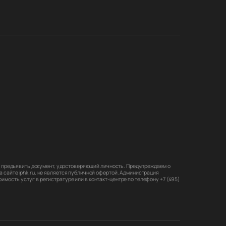
мо предъявить документ, удостоверяющий личность. Предупреждаем о
 сайте iphk.ru, не является публичной офертой. Администрация
мость услуг в регистратуре или в контакт-центре по телефону +7 (495)