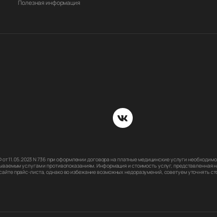
Полезная информация
РФ от 11.05.2023 N 736 при оформлении договора на платные медицинские услуги необходи
ываемым услугам и противопоказаниям. Информация и стоимость услуг, представленная на
йте прайс-листа, однако во избежание возможных недоразумений, советуем уточнять стои