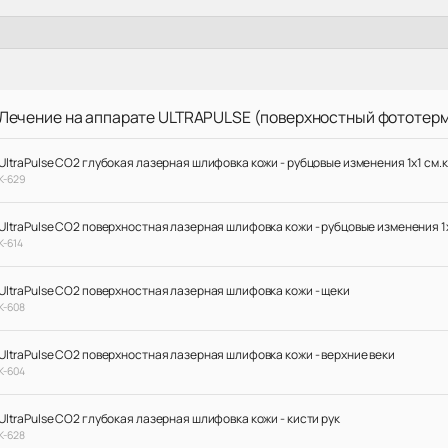
Лечение на аппарате ULTRAPULSE (поверхностный фототер
UltraPulse CO2 глубокая лазерная шлифовка кожи - рубцовые изменения 1х1 см.к
К-629
UltraPulse CO2 поверхностная лазерная шлифовка кожи - рубцовые изменения 1х
К-614
UltraPulse CO2 поверхностная лазерная шлифовка кожи - щеки
К-608
UltraPulse CO2 поверхностная лазерная шлифовка кожи - верхние веки
К-604
UltraPulse CO2 глубокая лазерная шлифовка кожи - кисти рук
К-628