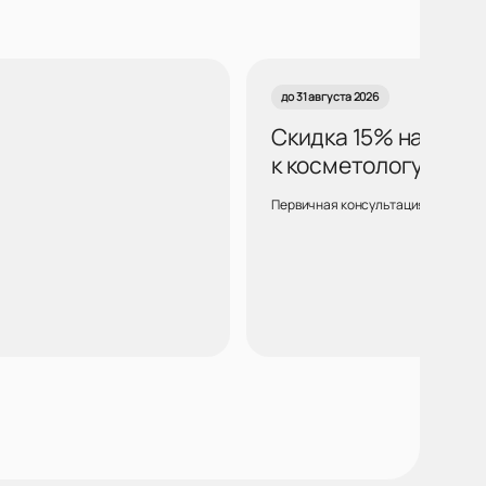
до 31 августа 2026
Скидка 15% на курс
к косметологу Воро
Первичная консультация для новых