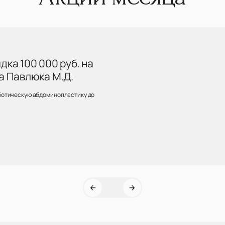
ка 100 000 руб. на
а Павлюка М.Д.
ботическую абдоминопластику до