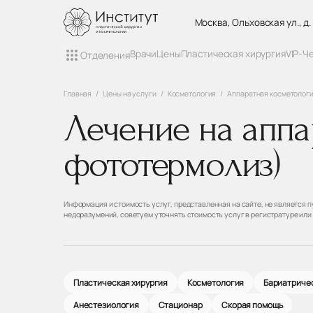
Москва, Ольховская ул., д.
Врачи
Цены
Пластическая хирургия
VIP-Ч
Отделения
Главная
Цены на услуги
Косметология
Аппаратная косметолог
Лечение на аппа
фототермолиз)
Информация и стоимость услуг, представленная на сайте, не является
недоразумений, советуем уточнять стоимость услуг в регистратуре или
Пластическая хирургия
Косметология
Бариатричес
Анестезиология
Стационар
Скорая помощь