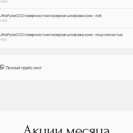
К-603
UltraPulse CO2 поверхностная лазерная шлифовка кожи - лоб
К-602
UltraPulse CO2 поверхностная лазерная шлифовка кожи - лицо полностью
К-601
Полный прайс лист
Акции месяца