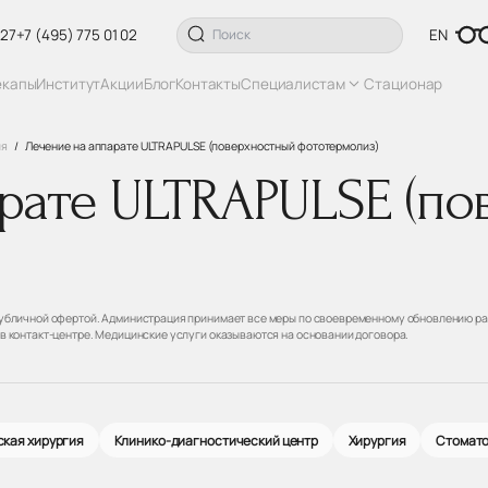
 27
+7 (495) 775 01 02
EN
екапы
Институт
Акции
Блог
Контакты
Специалистам
Стационар
ия
Лечение на аппарате ULTRAPULSE (поверхностный фототермолиз)
рате ULTRAPULSE (по
 публичной офертой. Администрация принимает все меры по своевременному обновлению ра
 в контакт-центре. Медицинские услуги оказываются на основании договора.
кая хирургия
Клинико-диагностический центр
Хирургия
Стомат