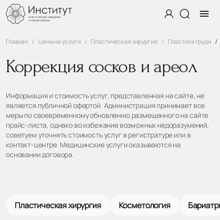
Главная
Цены на услуги
Пластическая хирургия
Пластика груди
Коррекция сосков и ареол
Информация и стоимость услуг, представленная на сайте, не
является публичной офертой. Администрация принимает все
меры по своевременному обновлению размещенного на сайте
прайс-листа, однако во избежание возможных недоразумений,
советуем уточнять стоимость услуг в регистратуре или в
контакт-центре. Медицинские услуги оказываются на
основании договора.
Пластическая хирургия
Косметология
Бариатр