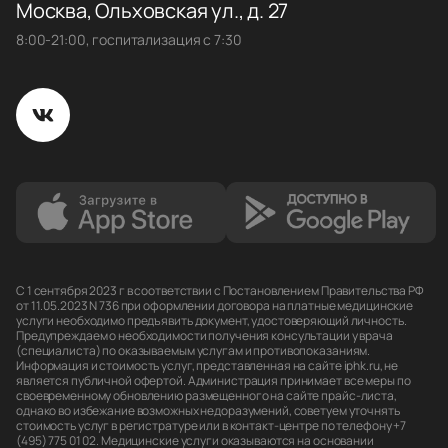
Москва, Ольховская ул., д. 27
8:00-21:00, госпитализация с 7:30
С 1 сентября 2023 г в соответствии с Постановлением Правительства РФ
от 11.05.2023 N 736 при оформлении договора на платные медицинские
услуги необходимо предъявить документ, удостоверяющий личность.
Предупреждаем о необходимости получения консультации у врача
(специалиста) по оказываемым услугам и противопоказаниям.
Информация и стоимость услуг, представленная на сайте iphk.ru, не
является публичной офертой. Администрация принимает все меры по
своевременному обновлению размещенного на сайте прайс-листа,
однако во избежание возможных недоразумений, советуем уточнять
стоимость услуг в регистратуре или в контакт-центре по телефону +7
(495) 775 01 02. Медицинские услуги оказываются на основании