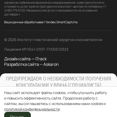
однако во избежание возможных недоразумений, советуем уточнять
стоимость услуг в регистратуре или в контакт-центре по телефону +7
(495) 775 01 02. Медицинские услуги оказываются на основании
договора.»
Ваши данные обрабатывает Yandex.SmartCaptcha
© 2026 Институт пластической хирургии и косметологии
Лицензия № Л041-01137-77/00572923
Дизайн сайта — iTrack
Разработка сайта — Askaron
ПРЕДУПРЕЖДАЕМ О НЕОБХОДИМОСТИ ПОЛУЧЕНИЯ
КОНСУЛЬТАЦИИ У ВРАЧА (СПЕЦИАЛИСТА)
ПО ОКАЗЫВАЕМЫМ УСЛУГАМ И
Наш сайт использует файлы cookies, чтобы улучшить работу
ПРОТИВОПОКАЗАНИЯМ
и повысить эффективность сайта. Продолжая работу с
сайтом, вы соглашаетесь с использованием нами cookies и
политикой конфиденциальности
.
Принять