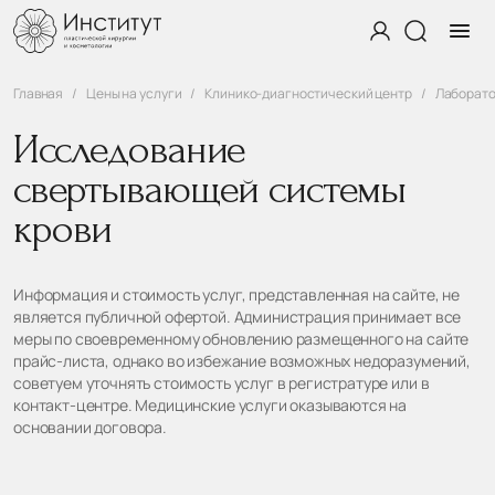
Главная
Цены на услуги
Клинико-диагностический центр
Лаборато
Исследование
свертывающей системы
крови
Информация и стоимость услуг, представленная на сайте, не
является публичной офертой. Администрация принимает все
меры по своевременному обновлению размещенного на сайте
прайс-листа, однако во избежание возможных недоразумений,
советуем уточнять стоимость услуг в регистратуре или в
контакт-центре. Медицинские услуги оказываются на
основании договора.