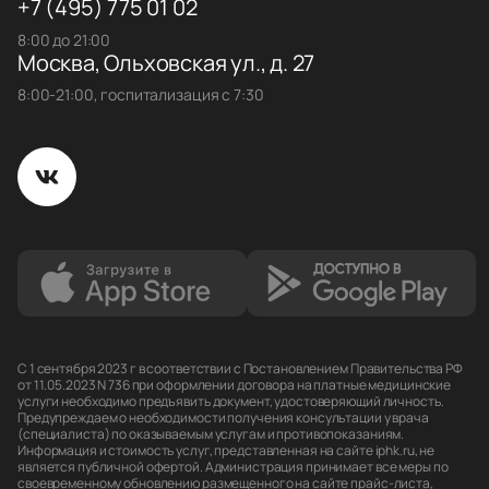
+7 (495) 775 01 02
8:00 до 21:00
Москва, Ольховская ул., д. 27
8:00-21:00, госпитализация с 7:30
С 1 сентября 2023 г в соответствии с Постановлением Правительства РФ
от 11.05.2023 N 736 при оформлении договора на платные медицинские
услуги необходимо предъявить документ, удостоверяющий личность.
Предупреждаем о необходимости получения консультации у врача
(специалиста) по оказываемым услугам и противопоказаниям.
Информация и стоимость услуг, представленная на сайте iphk.ru, не
является публичной офертой. Администрация принимает все меры по
своевременному обновлению размещенного на сайте прайс-листа,