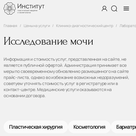
Главная
Цены на услуги
Клинико-диагностический центр
Лаборато
Исследование мочи
Информация и стоимость услуг, представленная на сайте, не
является публичной офертой. Администрация принимает все
меры по своевременному обновлению размещенного на сайте
прайс-листа, однако во избежание возможных недоразумений,
советуем уточнять стоимость услуг в регистратуре или в
контакт-центре. Медицинские услуги оказываются на
основании договора.
Пластическая хирургия
Косметология
Бариатр