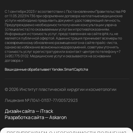
С 1 сентября 2023 г в соответствии с Постановлением Правительства РФ
от 11.05.2023 N 736 при оформлении договора на платные медицинские
услуги необходимо предъявить документ, удостоверяющий личность.
Предупреждаем о необходимости получения консультации у врача
(специалиста) по оказываемым услугам и противопоказаниям.
Информация и стоимость услуг, представленная на сайте iphk.ru, не
является публичной офертой. Администрация принимает все меры по
своевременному обновлению размещенного на сайте прайс-листа,
однако во избежание возможных недоразумений, советуем уточнять
стоимость услуг в регистратуре или в контакт-центре по телефону +7
(495) 775 01 02. Медицинские услуги оказываются на основании
договора.»
Ваши данные обрабатывает Yandex.SmartCaptcha
© 2026 Институт пластической хирургии и косметологии
Лицензия № Л041-01137-77/00572923
Дизайн сайта — iTrack
Разработка сайта — Askaron