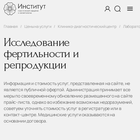
Главная
Цены на услуги
Клинико-диагностический центр
Лаборато
Исследование
фертильности и
репродукции
Информация и стоимость услуг, представленная на сайте, не
является публичной офертой. Администрация принимает все
меры по своевременному обновлению размещенного на сайте
прайс-листа, однако во избежание возможных недоразумений,
советуем уточнять стоимость услуг в регистратуре или в
контакт-центре. Медицинские услуги оказываются на
основании договора.