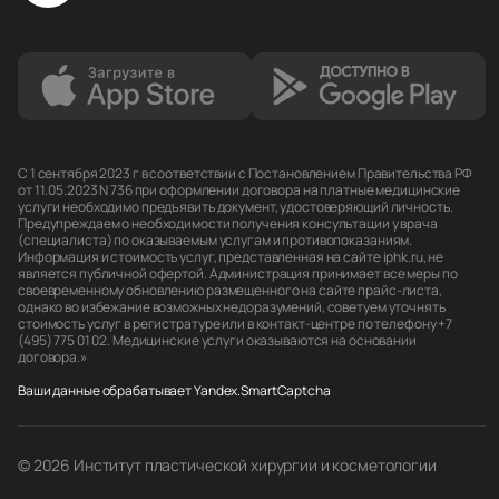
С 1 сентября 2023 г в соответствии с Постановлением Правительства РФ
от 11.05.2023 N 736 при оформлении договора на платные медицинские
услуги необходимо предъявить документ, удостоверяющий личность.
Предупреждаем о необходимости получения консультации у врача
(специалиста) по оказываемым услугам и противопоказаниям.
Информация и стоимость услуг, представленная на сайте iphk.ru, не
является публичной офертой. Администрация принимает все меры по
своевременному обновлению размещенного на сайте прайс-листа,
однако во избежание возможных недоразумений, советуем уточнять
стоимость услуг в регистратуре или в контакт-центре по телефону +7
(495) 775 01 02. Медицинские услуги оказываются на основании
договора.»
Ваши данные обрабатывает Yandex.SmartCaptcha
© 2026 Институт пластической хирургии и косметологии