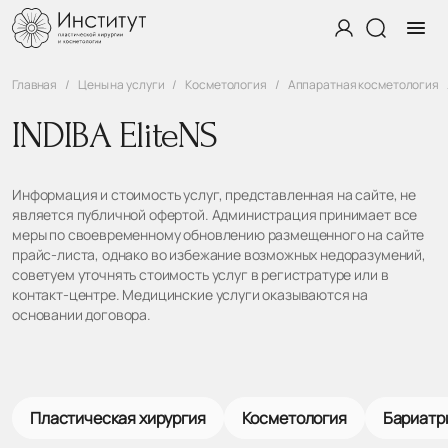
Главная
Цены на услуги
Косметология
Аппаратная косметология
INDIBA EliteNS
Информация и стоимость услуг, представленная на сайте, не
является публичной офертой. Администрация принимает все
меры по своевременному обновлению размещенного на сайте
прайс-листа, однако во избежание возможных недоразумений,
советуем уточнять стоимость услуг в регистратуре или в
контакт-центре. Медицинские услуги оказываются на
основании договора.
Пластическая хирургия
Косметология
Бариатр