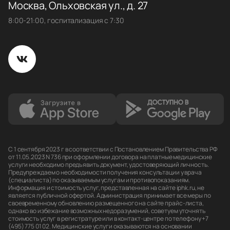
Москва, Ольховская ул., д. 27
8:00-21:00, госпитализация с 7:30
С 1 сентября 2023 г в соответствии с Постановлением Правительства РФ
от 11.05.2023 N 736 при оформлении договора на платные медицинские
услуги необходимо предъявить документ, удостоверяющий личность.
Предупреждаем о необходимости получения консультации у врача
(специалиста) по оказываемым услугам и противопоказаниям.
Информация и стоимость услуг, представленная на сайте iphk.ru, не
является публичной офертой. Администрация принимает все меры по
своевременному обновлению размещенного на сайте прайс-листа,
однако во избежание возможных недоразумений, советуем уточнять
стоимость услуг в регистратуре или в контакт-центре по телефону +7
(495) 775 01 02. Медицинские услуги оказываются на основании