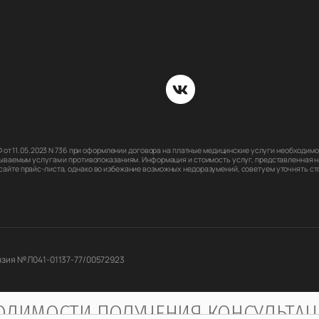
РФ от 11.05.2023 N 736 при оформлении договора на платные медицинские услуги необходи
ываемым услугам и противопоказаниям. Информация и стоимость услуг, представленная на
йте прайс-листа, однако во избежание возможных недоразумений, советуем уточнять стои
зия № Л041-01137-77/00572923
ДИМОСТИ ПОЛУЧЕНИЯ КОНСУЛЬТАЦИ