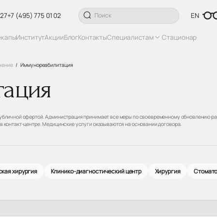
 27
+7 (495) 775 01 02
EN
екапы
Институт
Акции
Блог
Контакты
Специалистам
Стационар
чение
Иммунореабилитация
тация
 публичной офертой. Администрация принимает все меры по своевременному обновлению ра
 в контакт-центре. Медицинские услуги оказываются на основании договора.
кая хирургия
Клинико-диагностический центр
Хирургия
Стомат