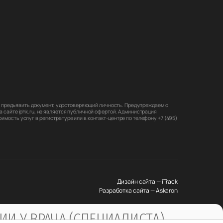
мо предъявить документ, удостоверяющий личность. Предупреждаем о
 сайте iphk.ru, не является публичной офертой. Администрация
мость услуг в регистратуре или в контакт-центре по телефону +7 (495)
Дизайн сайта — iTrack
Разработка сайта — Askaron
И У ВРАЧА (СПЕЦИАЛИСТА)