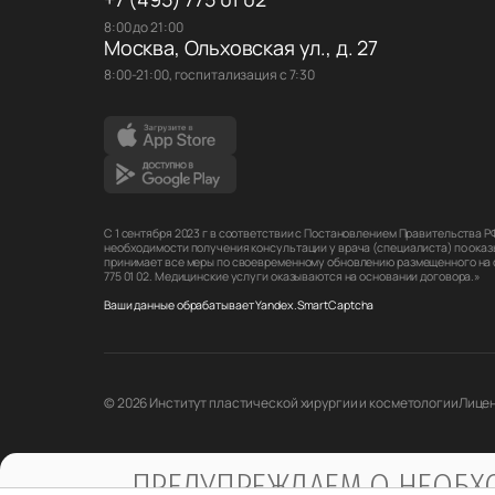
8:00 до 21:00
Москва, Ольховская ул., д. 27
8:00-21:00, госпитализация с 7:30
С 1 сентября 2023 г в соответствии с Постановлением Правительства 
необходимости получения консультации у врача (специалиста) по оказ
принимает все меры по своевременному обновлению размещенного на са
775 01 02. Медицинские услуги оказываются на основании договора.»
Ваши данные обрабатывает Yandex.SmartCaptcha
© 2026 Институт пластической хирургии и косметологии
Лицен
ПРЕДУПРЕЖДАЕМ О НЕОБХО