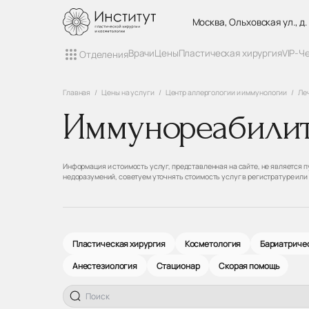
Москва, Ольховская ул., д.
Врачи
Цены
Пластическая хирургия
VIP-Ч
Отделения
Главная
Цены на услуги
Центр аллергологии и иммунологии
Ле
Иммунореабили
Информация и стоимость услуг, представленная на сайте, не является
недоразумений, советуем уточнять стоимость услуг в регистратуре или
Пластическая хирургия
Косметология
Бариатричес
Анестезиология
Стационар
Скорая помощь