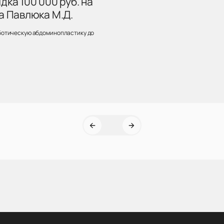
ка 100 000 руб. на
а Павлюка М.Д.
ботическую абдоминопластику до