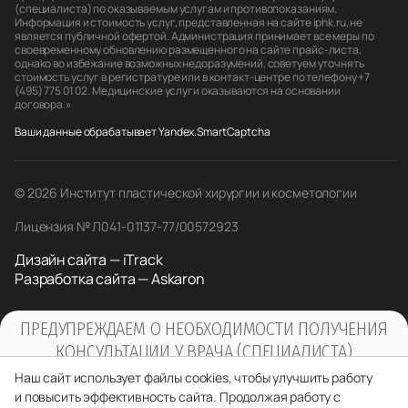
(специалиста) по оказываемым услугам и противопоказаниям.
Информация и стоимость услуг, представленная на сайте iphk.ru, не
является публичной офертой. Администрация принимает все меры по
своевременному обновлению размещенного на сайте прайс-листа,
однако во избежание возможных недоразумений, советуем уточнять
стоимость услуг в регистратуре или в контакт-центре по телефону +7
(495) 775 01 02. Медицинские услуги оказываются на основании
договора.»
Ваши данные обрабатывает Yandex.SmartCaptcha
© 2026 Институт пластической хирургии и косметологии
Лицензия № Л041-01137-77/00572923
Дизайн сайта — iTrack
Разработка сайта — Askaron
ПРЕДУПРЕЖДАЕМ О НЕОБХОДИМОСТИ ПОЛУЧЕНИЯ
КОНСУЛЬТАЦИИ У ВРАЧА (СПЕЦИАЛИСТА)
ПО ОКАЗЫВАЕМЫМ УСЛУГАМ И
Наш сайт использует файлы cookies, чтобы улучшить работу
ПРОТИВОПОКАЗАНИЯМ
и повысить эффективность сайта. Продолжая работу с