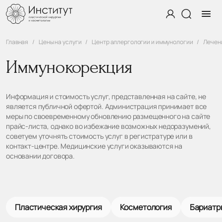
Главная
Цены на услуги
Центр аллергологии и иммунологии
Лечен
Иммунокорекция
Информация и стоимость услуг, представленная на сайте, не
является публичной офертой. Администрация принимает все
меры по своевременному обновлению размещенного на сайте
прайс-листа, однако во избежание возможных недоразумений,
советуем уточнять стоимость услуг в регистратуре или в
контакт-центре. Медицинские услуги оказываются на
основании договора.
Пластическая хирургия
Косметология
Бариатр