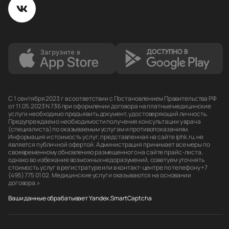
С 1 сентября 2023 г в соответствии с Постановлением Правительства РФ
от 11.05.2023 N 736 при оформлении договора на платные медицинские
услуги необходимо предъявить документ, удостоверяющий личность.
Предупреждаем о необходимости получения консультации у врача
(специалиста) по оказываемым услугам и противопоказаниям.
Информация и стоимость услуг, представленная на сайте iphk.ru, не
является публичной офертой. Администрация принимает все меры по
своевременному обновлению размещенного на сайте прайс-листа,
однако во избежание возможных недоразумений, советуем уточнять
стоимость услуг в регистратуре или в контакт-центре по телефону +7
(495) 775 01 02. Медицинские услуги оказываются на основании
договора.»
Ваши данные обрабатывает Yandex.SmartCaptcha