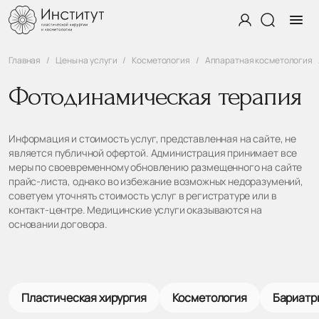
Главная
Цены на услуги
Косметология
Аппаратная косметология
Фотодинамическая терапия
Информация и стоимость услуг, представленная на сайте, не
является публичной офертой. Администрация принимает все
меры по своевременному обновлению размещенного на сайте
прайс-листа, однако во избежание возможных недоразумений,
советуем уточнять стоимость услуг в регистратуре или в
контакт-центре. Медицинские услуги оказываются на
основании договора.
Пластическая хирургия
Косметология
Бариатр