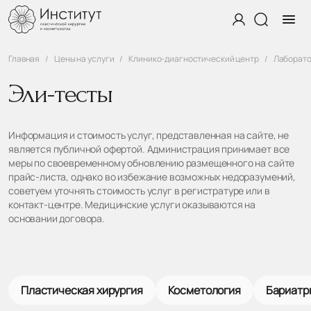
Главная
Цены на услуги
Клинико-диагностический центр
Лаборато
Эли-тесты
Информация и стоимость услуг, представленная на сайте, не
является публичной офертой. Администрация принимает все
меры по своевременному обновлению размещенного на сайте
прайс-листа, однако во избежание возможных недоразумений,
советуем уточнять стоимость услуг в регистратуре или в
контакт-центре. Медицинские услуги оказываются на
основании договора.
Пластическая хирургия
Косметология
Бариатр