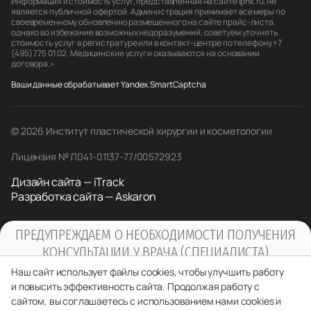
Информация и стоимость услуг, представленная на сайте iphk.ru, не
является публичной офертой. Администрация принимает все меры по
своевременному обновлению размещенного на сайте прайс-листа,
однако во избежание возможных недоразумений, советуем уточнять
стоимость услуг в регистратуре или в контакт-центре по телефону +7
(495) 775 01 02. Медицинские услуги оказываются на основании
договора.»
Ваши данные обрабатывает Yandex.SmartCaptcha
© 2026 Институт пластической хирургии и косметологии
Лицензия № Л041-01137-77/00572923
Дизайн сайта — iTrack
Разработка сайта — Askaron
ПРЕДУПРЕЖДАЕМ О НЕОБХОДИМОСТИ ПОЛУЧЕНИЯ
КОНСУЛЬТАЦИИ У ВРАЧА (СПЕЦИАЛИСТА)
ПО ОКАЗЫВАЕМЫМ УСЛУГАМ И
Наш сайт использует файлы cookies, чтобы улучшить работу
ПРОТИВОПОКАЗАНИЯМ
и повысить эффективность сайта. Продолжая работу с
сайтом, вы соглашаетесь с использованием нами cookies и