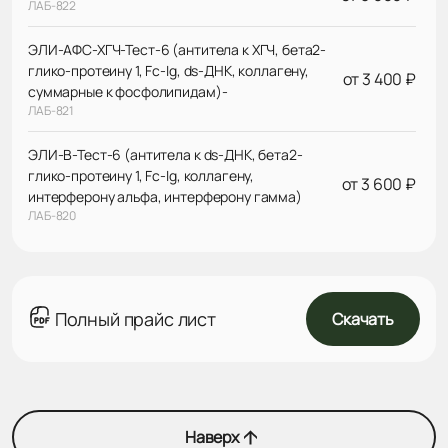
ЛАБ-822
ЭЛИ-АФС-ХГЧ-Тест-6 (антитела к ХГЧ, бета2-
глико-протеину 1, Fc-Ig, ds-ДНК, коллагену,
от 3 400 ₽
суммарные к фосфoлипидам)-
ЛАБ-821
ЭЛИ-В-Тест-6 (антитела к ds-ДНК, бета2-
глико-протеину 1, Fc-Ig, коллагену,
от 3 600 ₽
интерферону альфа, интерферону гамма)
ЛАБ-820
Полный прайс лист
Скачать
Наверх