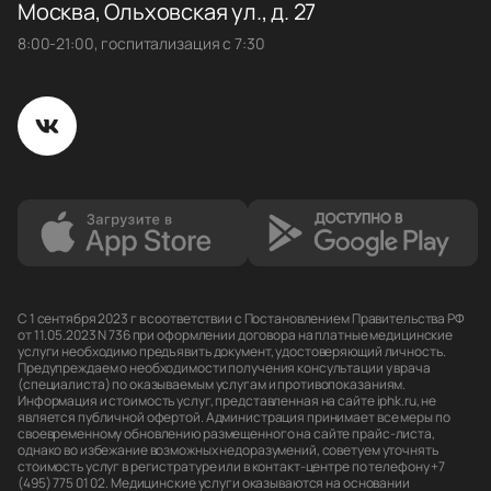
Москва, Ольховская ул., д. 27
8:00-21:00, госпитализация с 7:30
С 1 сентября 2023 г в соответствии с Постановлением Правительства РФ
от 11.05.2023 N 736 при оформлении договора на платные медицинские
услуги необходимо предъявить документ, удостоверяющий личность.
Предупреждаем о необходимости получения консультации у врача
(специалиста) по оказываемым услугам и противопоказаниям.
Информация и стоимость услуг, представленная на сайте iphk.ru, не
является публичной офертой. Администрация принимает все меры по
своевременному обновлению размещенного на сайте прайс-листа,
однако во избежание возможных недоразумений, советуем уточнять
стоимость услуг в регистратуре или в контакт-центре по телефону +7
(495) 775 01 02. Медицинские услуги оказываются на основании