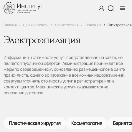
Главная
Цены на услуги
Косметология
Эпиляция
Электроэпиля
Электроэпиляция
Информация и стоимость услуг, представленная на сайте, не
является публичной офертой. Администрация принимает все
меры по своевременному обновлению размещенного на сайте
прайс-листа, однако во избежание возможных недоразумений,
советуем уточнять стоимость услуг в регистратуре или в
контакт-центре. Медицинские услуги оказываются на
основании договора.
Пластическая хирургия
Косметология
Бариатр