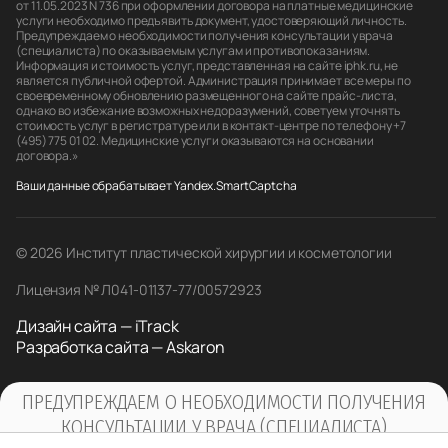
от 11.05.2023 N 736 при оформлении договора на платные медицинские
услуги необходимо предъявить документ, удостоверяющий личность.
Предупреждаем о необходимости получения консультации у врача
(специалиста) по оказываемым услугам и противопоказаниям.
Информация и стоимость услуг, представленная на сайте iphk.ru, не
является публичной офертой. Администрация принимает все меры по
своевременному обновлению размещенного на сайте прайс-листа,
однако во избежание возможных недоразумений, советуем уточнять
стоимость услуг в регистратуре или в контакт-центре по телефону +7
(495) 775 01 02. Медицинские услуги оказываются на основании
договора.»
Ваши данные обрабатывает Yandex.SmartCaptcha
© 2026 Институт пластической хирургии и косметологии
Лицензия № Л041-01137-77/00572923
Дизайн сайта — iTrack
Разработка сайта — Askaron
ПРЕДУПРЕЖДАЕМ О НЕОБХОДИМОСТИ ПОЛУЧЕНИЯ
КОНСУЛЬТАЦИИ У ВРАЧА (СПЕЦИАЛИСТА)