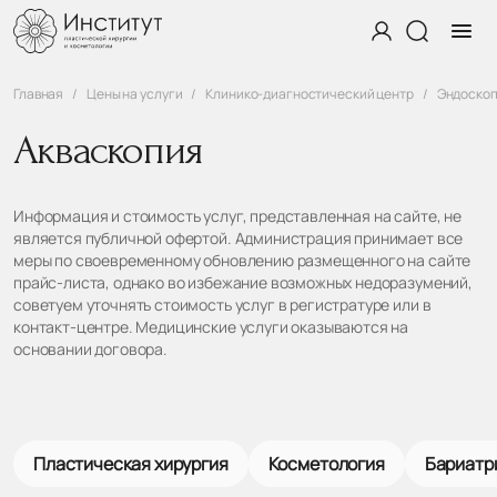
Главная
Цены на услуги
Клинико-диагностический центр
Эндоско
Акваскопия
Информация и стоимость услуг, представленная на сайте, не
является публичной офертой. Администрация принимает все
меры по своевременному обновлению размещенного на сайте
прайс-листа, однако во избежание возможных недоразумений,
советуем уточнять стоимость услуг в регистратуре или в
контакт-центре. Медицинские услуги оказываются на
основании договора.
Пластическая хирургия
Косметология
Бариатр