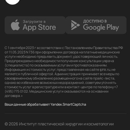
С 1 сентября 2023 г в соответствии с Постановлением Правительства РФ
от 11.05.2023 N 736 при оформлении договора на платные медицинские
услуги необходимо предъявить документ, удостоверяющий личность.
Предупреждаем о необходимости получения консультации у врача
(специалиста) по оказываемым услугам и противопоказаниям.
Информация и стоимость услуг, представленная на сайте iphk.ru, не
является публичной офертой. Администрация принимает все меры по
своевременному обновлению размещенного на сайте прайс-листа,
однако во избежание возможных недоразумений, советуем уточнять
стоимость услуг в регистратуре или в контакт-центре по телефону +7
(495) 775 01 02. Медицинские услуги оказываются на основании
договора.»
Ваши данные обрабатывает Yandex.SmartCaptcha
© 2026 Институт пластической хирургии и косметологии