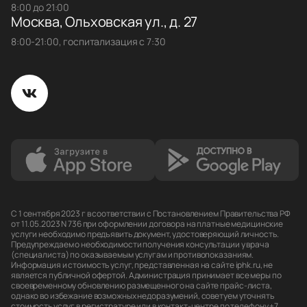
8:00 до 21:00
Москва, Ольховская ул., д. 27
8:00-21:00, госпитализация с 7:30
С 1 сентября 2023 г в соответствии с Постановлением Правительства РФ
от 11.05.2023 N 736 при оформлении договора на платные медицинские
услуги необходимо предъявить документ, удостоверяющий личность.
Предупреждаем о необходимости получения консультации у врача
(специалиста) по оказываемым услугам и противопоказаниям.
Информация и стоимость услуг, представленная на сайте iphk.ru, не
является публичной офертой. Администрация принимает все меры по
своевременному обновлению размещенного на сайте прайс-листа,
однако во избежание возможных недоразумений, советуем уточнять
стоимость услуг в регистратуре или в контакт-центре по телефону +7