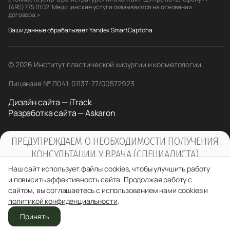
(495) 775 01 02. Медицинские услуги оказываются на основании
договора.»
Ваши данные обрабатывает Yandex.SmartCaptcha
© 2026 Институт пластической хирургии и косметологии
Лицензия № Л041-01137-77/00572923
Дизайн сайта — iTrack
Разработка сайта — Askaron
ПРЕДУПРЕЖДАЕМ О НЕОБХОДИМОСТИ ПОЛУЧЕНИЯ
КОНСУЛЬТАЦИИ У ВРАЧА (СПЕЦИАЛИСТА)
ПО ОКАЗЫВАЕМЫМ УСЛУГАМ И
Наш сайт использует файлы cookies, чтобы улучшить работу
ПРОТИВОПОКАЗАНИЯМ
и повысить эффективность сайта. Продолжая работу с
сайтом, вы соглашаетесь с использованием нами cookies и
политикой конфиденциальности
.
Принять
Отделения
Звонок
Врачи
Записаться