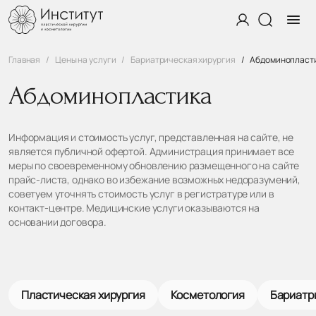
Главная
Цены на услуги
Бариатрическая хирургия
Абдоминопласт
Абдоминопластика
Информация и стоимость услуг, представленная на сайте, не
является публичной офертой. Администрация принимает все
меры по своевременному обновлению размещенного на сайте
прайс-листа, однако во избежание возможных недоразумений,
советуем уточнять стоимость услуг в регистратуре или в
контакт-центре. Медицинские услуги оказываются на
основании договора.
Пластическая хирургия
Косметология
Бариатр