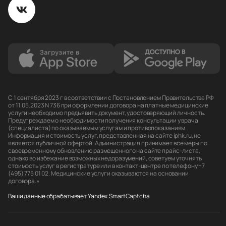
С 1 сентября 2023 г в соответствии с Постановлением Правительства РФ
от 11.05.2023 N 736 при оформлении договора на платные медицинские
услуги необходимо предъявить документ, удостоверяющий личность.
Предупреждаем о необходимости получения консультации у врача
(специалиста) по оказываемым услугам и противопоказаниям.
Информация и стоимость услуг, представленная на сайте iphk.ru, не
является публичной офертой. Администрация принимает все меры по
своевременному обновлению размещенного на сайте прайс-листа,
однако во избежание возможных недоразумений, советуем уточнять
стоимость услуг в регистратуре или в контакт-центре по телефону +7
(495) 775 01 02. Медицинские услуги оказываются на основании
договора.»
Ваши данные обрабатывает Yandex.SmartCaptcha