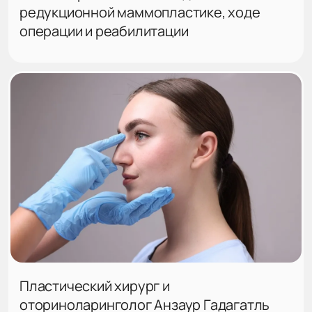
редукционной маммопластике, ходе
операции и реабилитации
Пластический хирург и
оториноларинголог Анзаур Гадагатль