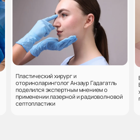
Пластический хирург и
оториноларинголог Анзаур Гадагатль
поделился экспертным мнением о
применении лазерной и радиоволновой
септопластики