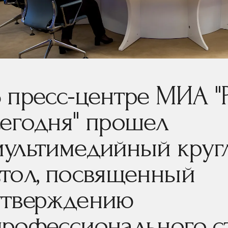
В пресс-центре МИА "
сегодня" прошел
мультимедийный круг
стол, посвященный
утверждению
профессионального с