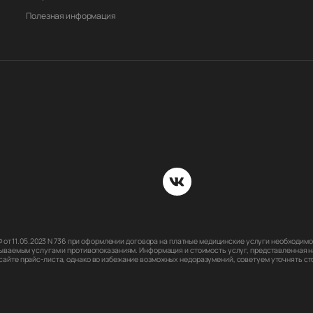
Полезная информация
РФ от 11.05.2023 N 736 при оформлении договора на платные медицинские услуги необходи
ываемым услугам и противопоказаниям. Информация и стоимость услуг, представленная на
йте прайс-листа, однако во избежание возможных недоразумений, советуем уточнять стои