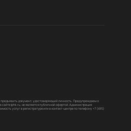
мо предъявить документ, удостоверяющий личность. Предупреждаем о
 сайте iphk.ru, не является публичной офертой. Администрация
мость услуг в регистратуре или в контакт-центре по телефону +7 (495)