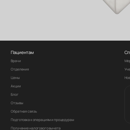
Пациентам
Сп
Врачи
Ме
Отделения
Уч
Цены
Но
Акции
Блог
Отзывы
Обратная связь
Подготовка к операциям и процедурам
Получение налогового вычета