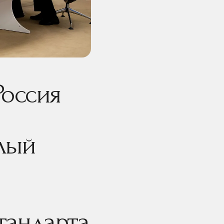
Россия
лый
тандарта