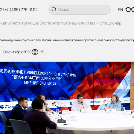
 27
+7 (495) 775 01 02
EN
екапы
Институт
Акции
Блог
Контакты
Специалистам
Стационар
ультимедийный круглый стол, посвященный утверждению профессионального стандарта "Вр
10 сентября 2020
59