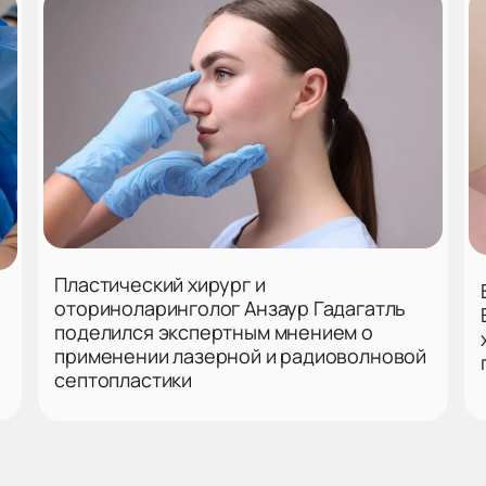
Пластический хирург и
оториноларинголог Анзаур Гадагатль
поделился экспертным мнением о
применении лазерной и радиоволновой
септопластики