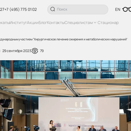
 27
+7 (495) 775 01 02
EN
екапы
Институт
Акции
Блог
Контакты
Специалистам
Стационар
ждународным участием "Хирургическое лечение ожирения и метаболических нарушений"
29 сентября 2023
79