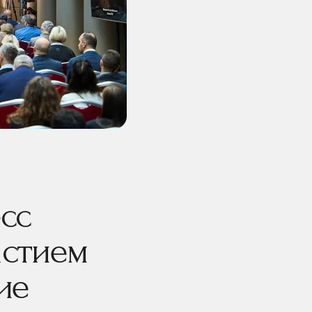
сс
астием
ие