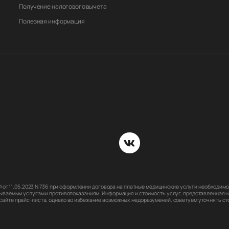
Получение налогового вычета
Полезная информация
РФ от 11.05.2023 N 736 при оформлении договора на платные медицинские услуги необходи
ываемым услугам и противопоказаниям. Информация и стоимость услуг, представленная на
йте прайс-листа, однако во избежание возможных недоразумений, советуем уточнять стои