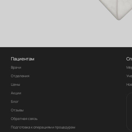
Пациентам
Сп
Врачи
Ме
Отделения
Уч
Цены
Но
Акции
Блог
Отзывы
Обратная связь
Подготовка к операциям и процедурам