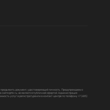
мо предъявить документ, удостоверяющий личность. Предупреждаем о
 сайте iphk.ru, не является публичной офертой. Администрация
мость услуг в регистратуре или в контакт-центре по телефону +7 (495)