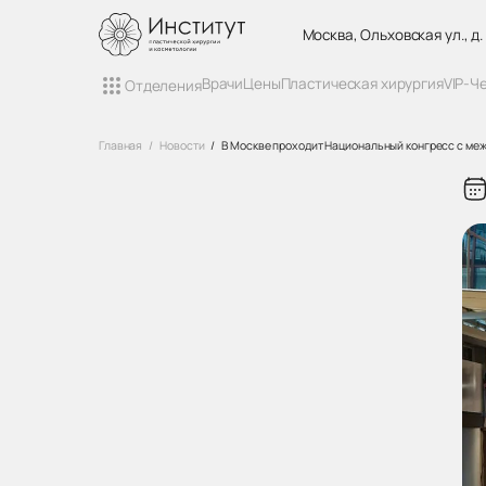
Москва, Ольховская ул., д.
Врачи
Цены
Пластическая хирургия
VIP-Ч
Отделения
Главная
Новости
В Москве проходит Национальный конгресс с ме