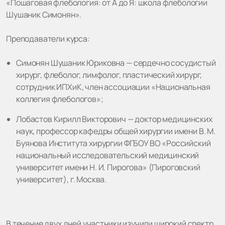
«Пошаговая флебология: от А до Я: школа флебологии
Шушаник Симонян».
Преподаватели курса:
Симонян Шушаник Юриковна — сердечно сосудистый
хирург, флеболог, лимфолог, пластический хирург,
сотрудник ИПХиК, член ассоциации «Национальная
коллегия флебологов»;
Лобастов Кирилл Викторович — доктор медицинских
наук, профессор кафедры общей хирургии имени В. М.
Буянова Института хирургии ФГБОУ ВО «Российский
национальный исследовательский медицинский
университет имени Н. И. Пирогова» (Пироговский
университет), г. Москва.
В течение двух дней участники изучили широкий спектр