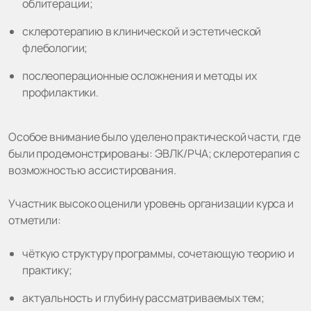
облитерации;
склеротерапию в клинической и эстетической
флебологии;
послеоперационные осложнения и методы их
профилактики.
Особое внимание было уделено практической части, где
были продемонстрированы: ЭВЛК/РЧА; склеротерапия с
возможностью ассистирования.
Участник высоко оценили уровень организации курса и
отметили:
чёткую структуру программы, сочетающую теорию и
практику;
актуальность и глубину рассматриваемых тем;