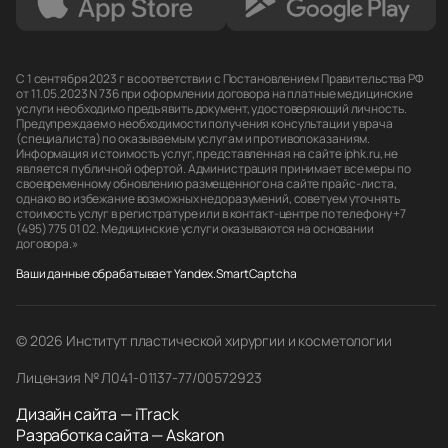
С 1 сентября 2023 г в соответствии с Постановлением Правительства РФ
от 11.05.2023 N 736 при оформлении договора на платные медицинские
услуги необходимо предъявить документ, удостоверяющий личность.
Предупреждаем о необходимости получения консультации у врача
(специалиста) по оказываемым услугам и противопоказаниям.
Информация и стоимость услуг, представленная на сайте iphk.ru, не
является публичной офертой. Администрация принимает все меры по
своевременному обновлению размещенного на сайте прайс-листа,
однако во избежание возможных недоразумений, советуем уточнять
стоимость услуг в регистратуре или в контакт-центре по телефону +7
(495) 775 01 02. Медицинские услуги оказываются на основании
договора.»
Ваши данные обрабатывает Yandex.SmartCaptcha
© 2026 Институт пластической хирургии и косметологии
Лицензия № Л041-01137-77/00572923
Дизайн сайта — iTrack
Разработка сайта — Askaron