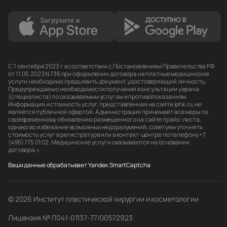
С 1 сентября 2023 г в соответствии с Постановлением Правительства РФ
от 11.05.2023 N 736 при оформлении договора на платные медицинские
услуги необходимо предъявить документ, удостоверяющий личность.
Предупреждаем о необходимости получения консультации у врача
(специалиста) по оказываемым услугам и противопоказаниям.
Информация и стоимость услуг, представленная на сайте iphk.ru, не
является публичной офертой. Администрация принимает все меры по
своевременному обновлению размещенного на сайте прайс-листа,
однако во избежание возможных недоразумений, советуем уточнять
стоимость услуг в регистратуре или в контакт-центре по телефону +7
(495) 775 01 02. Медицинские услуги оказываются на основании
договора.»
Ваши данные обрабатывает Yandex.SmartCaptcha
© 2026 Институт пластической хирургии и косметологии
Лицензия № Л041-01137-77/00572923