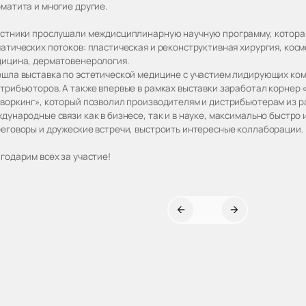
матита и многие другие.
стники прослушали междисциплинарную научную программу, которая
атических потоков: пластическая и реконструктивная хирургия, косм
ицина, дерматовенерология.
шла выставка по эстетической медицине с участием лидирующих ко
трибьюторов. А также впервые в рамках выставки заработал корне
воркинг», который позволил производителям и дистрибьютерам из р
дународные связи как в бизнесе, так и в науке, максимально быстро
еговоры и дружеские встречи, выстроить интересные коллаборации.
годарим всех за участие!