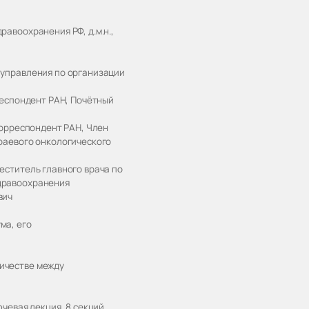
авоохранения РФ, д.м.н.,
 управления по организации
респондент РАН, Почётный
корреспондент РАН, Член
раевого онкологического
еститель главного врача по
дравоохранения
вич
ма, его
ичестве между
чевая лекция, 8 секций,