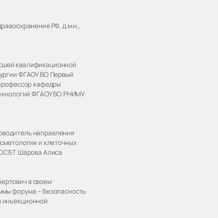
авоохранения РФ, д.м.н.,
 высшей квалификационной
рургии ФГАОУ ВО Первый
 профессор кафедры
технологий ФГАОУ ВО РНИМУ
уководитель направления
осметологии и клеточных
ООСБТ Шарова Алиса
ертович в своем
ммы форума – безопасность
в инъекционной