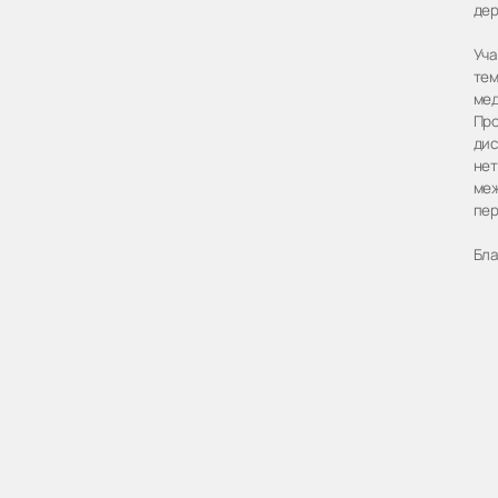
дер
Уча
тем
мед
Про
дис
нет
меж
пер
Бла