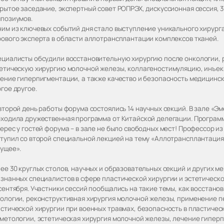
рытое заседание, экспертный совет РОПРЭХ, дискуссионная сессия, 
позиумов.
им из ключевых событий дня стало выступление уникального хирурга
ового эксперта в области аллотрансплантации комплексов тканей.
циалисты обсудили восстановительную хирургию после онкологии, 
етическую хирургию молочной железы, коллагеностимуляцию, инъек
ение гиперпигментации, а также качество и безопасность медицинск
гое другое.
второй день работы форума состоялись 14 научных секций. В зале «Э
ходила дружественная программа от Китайской делегации. Програм
ерес у гостей форума – в зале не было свободных мест! Профессор и
тупил со второй специальной лекцией на тему «Аллотрансплантация
ущее».
ее 30 круглых столов, научных и образовательных секций и других м
знанных специалистов в сфере пластической хирургии и эстетическо
сентября. Участники сессий пообщались на такие темы, как восстано
ологии, реконструктивная хирургия молочной железы, применение п
стической хирургии при военных травмах, безопасность в пластичес
метологии, эстетическая хирургия молочной железы, лечение гипер