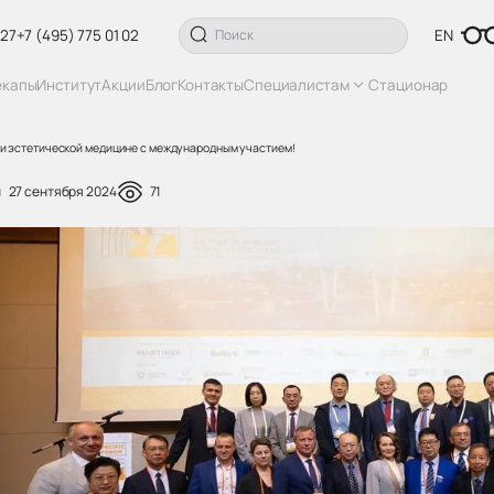
 27
+7 (495) 775 01 02
EN
екапы
Институт
Акции
Блог
Контакты
Специалистам
Стационар
 и эстетической медицине с международным участием!
27 сентября 2024
71