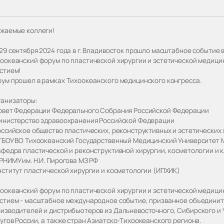
жаемые коллеги!
29 сентября 2024 года в г. Владивосток прошло масштабное событие 
оокеанский форум по пластической хирургии и эстетической медиц
стием!
ум прошел в рамках Тихоокеанского медицинского конгресса.
анизаторы:
овет Федерации Федерального Собрания Российской Федерации
инистерство здравоохранения Российской Федерации
оссийское общество пластических, реконструктивных и эстетических
ГБОУ ВО Тихоокеанский Государственный Медицинский Университет 
афедра пластической и реконструктивной хирургии, косметологии и 
РНИМУ им. Н.И. Пирогова МЗ РФ
нститут пластической хирургии и косметологии (ИПХИК)
оокеанский форум по пластической хирургии и эстетической медиц
стием - масштабное международное событие, призванное объединить
изводителей и дистрибьютеров из Дальневосточного, Сибирского и
угов России, а также стран Азиатско-Тихоокеанского региона.