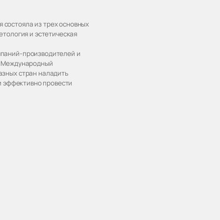
 состояла из трех основных
етология и эстетическая
мпаний-производителей и
р «Международный
азных стран наладить
 и эффективно провести