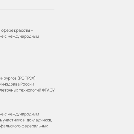
в сфере красоты –
ине с международным
 хирургов (РОПРЭХ)
Минздрава России
клеточных технологий ФГАОУ
ине с международным
 участников, докладчиков,
 Уральского федеральных