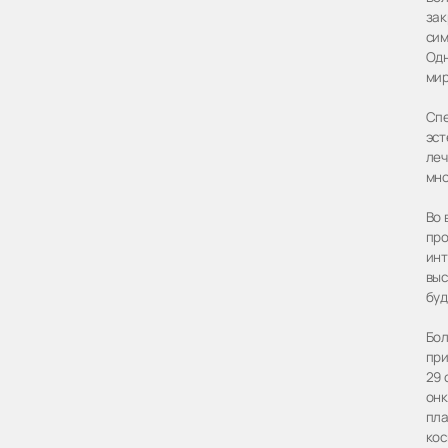
зак
сим
Одн
мир
Спе
эст
леч
мно
Во 
про
инт
выс
буд
Бол
при
29 
онк
пла
кос