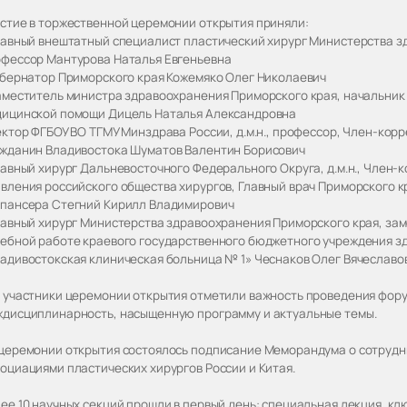
стие в торжественной церемонии открытия приняли:
лавный внештатный специалист пластический хирург Министерства здр
фессор Мантурова Наталья Евгеньевна
убернатор Приморского края Кожемяко Олег Николаевич
аместитель министра здравоохранения Приморского края, начальник
ицинской помощи Дицель Наталья Александровна
ектор ФГБОУ ВО ТГМУ Минздрава России, д.м.н., профессор, Член-кор
жданин Владивостока Шуматов Валентин Борисович
лавный хирург Дальневосточного Федерального Округа, д.м.н., Член-
вления российского общества хирургов, Главный врач Приморского к
пансера Стегний Кирилл Владимирович
лавный хирург Министерства здравоохранения Приморского края, зам
ебной работе краевого государственного бюджетного учреждения з
адивостокская клиническая больница № 1» Чеснаков Олег Вячеславо
 участники церемонии открытия отметили важность проведения фору
дисциплинарность, насыщенную программу и актуальные темы.
церемонии открытия состоялось подписание Меморандума о сотрудн
оциациями пластических хирургов России и Китая.
ее 10 научных секций прошли в первый день: специальная лекция, клю