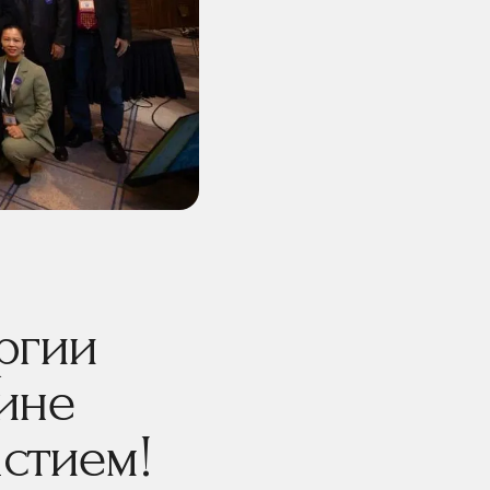
ргии
ине
стием!