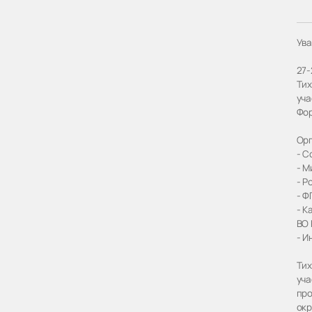
Ува
27-
Тих
уча
Фор
Орг
- С
- М
- Р
- Ф
- К
ВО 
- И
Тих
уча
про
окр