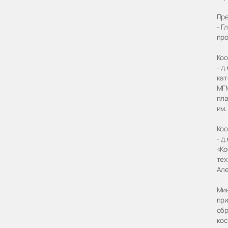
Пре
- Г
про
Коо
- д
кат
МГМ
пла
им.
Коо
- д
«Ко
тех
Але
Мин
при
обр
кос