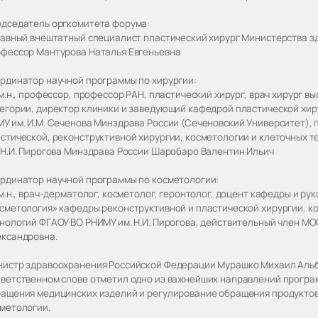
дседатель оргкомитета форума:
лавный внештатный специалист пластический хирург Министерства здр
фессор Мантурова Наталья Евгеньевна
рдинатор научной программы по хирургии:
.м.н., профессор, профессор РАН, пластический хирург, врач хирург
егории, директор клиники и заведующий кафедрой пластической хи
У им. И.М. Сеченова Минздрава России (Сеченовский Университет),
стической, реконструктивной хирургии, косметологии и клеточных 
 Н.И. Пирогова Минздрава России Шаробаро Валентин Ильич
рдинатор научной программы по косметологии:
.м.н., врач-дерматолог, косметолог, геронтолог, доцент кафедры и р
сметология» кафедры реконструктивной и пластической хирургии, к
нологий ФГАОУ ВО РНИМУ им. Н.И. Пирогова, действительный член М
ксандровна.
истр здравоохранения Российской Федерации Мурашко Михаил Альб
ветственном слове отметил одно из важнейших направлений програ
ащения медицинских изделий и регулирование обращения продукто
метологии.