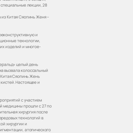
3 специальные лекции, 28
 из Китая Сяопинь Женя –
реконструктивную и
ционные технологии,
их изделий и многое-
меральд» целый день
ма вызвала колоссальный
з Китая Сяопинь Жень
 кистей. Настоящее и
ероприятий с участием
й медицины прошли с 27 по
вительная хирургия после
ередовых технологий в
кой хирургии и
пигментации, атопического