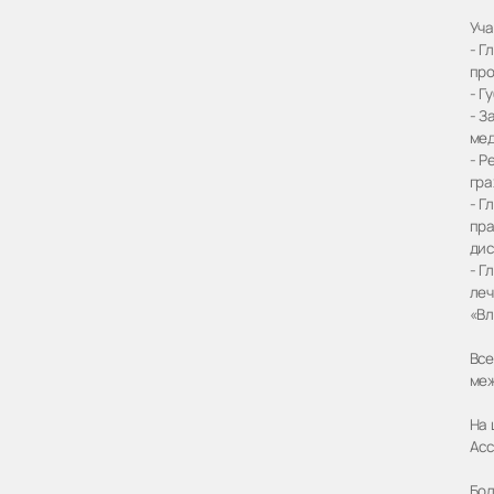
Уча
- Г
про
- Г
- З
мед
- Р
гра
- Г
пра
дис
- Г
леч
«Вл
Все
меж
На 
Асс
Бол