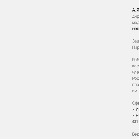
А. 
дир
мед
неп
Защ
Пир
Раб
кле
чле
Рос
пла
им.
Оф
•
И
•
Н
ФП 
Вед