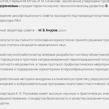
ОУ ВО Первый МГМУ им. И. М. Сеченова. Заключение утверждено пр
доренковым
и проректором по научно-технологическому развитию
В.
едание диссертационного совета проходило под председательство
фессора РАН.
ный секретарь совета —
М. В. Ануров
, д.м.н.
результатам тайного голосования единогласно принято решение прис
ную степень кандидата медицинских наук.
воей научной работе автор впервые разработал систему объективной
торов риска и прогноза непреднамеренной периоперационной гипо
оятности её развития, а также протокол профилактических меропри
тижение и поддержание нормотермии в периоперационном периоде.
работанные методики внедрены в клиническую практику ряда росси
еждений и в образовательные программы подготовки пластических х
сертация А. Я. Рахимова имеет высокую научную и практическую зна
ершенствованию стандартов безопасности и качества оказания пом
ургии.