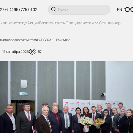
 27
+7 (495) 775 01 02
EN
екапы
Институт
Акции
Блог
Контакты
Специалистам
Стационар
еждународного комитета РОПРЭХ А. Я. Рахимова
15 октября 2025
67