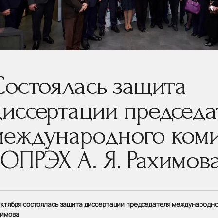
Состоялась защита
диссертации председа
международного коми
РОПРЭХ А. Я. Рахимов
октября состоялась защита диссертации председателя международног
химова