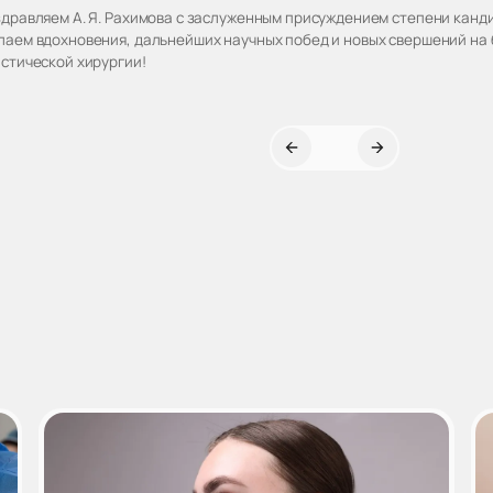
дравляем А. Я. Рахимова с заслуженным присуждением степени канд
аем вдохновения, дальнейших научных побед и новых свершений на 
стической хирургии!