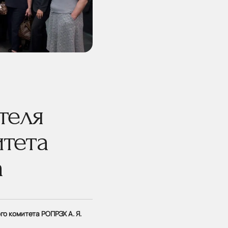
теля
тета
а
о комитета РОПРЭХ А. Я.