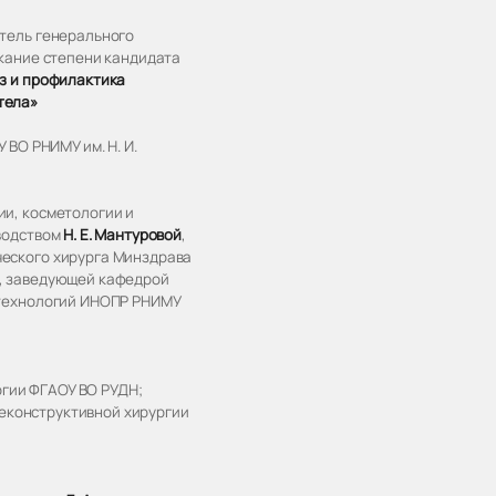
тель генерального
скание степени кандидата
з и профилактика
тела»
 ВО РНИМУ им. Н. И.
ии, косметологии и
оводством
Н. Е. Мантуровой
,
ческого хирурга Минздрава
Х, заведующей кафедрой
 технологий ИНОПР РНИМУ
ргии ФГАОУ ВО РУДН;
 реконструктивной хирургии