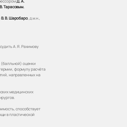
офессором
Д. А.
 В. Тарасовым.
м
В. В. Шаробаро
, д.м.н.,
удить А. Я. Рахимову
 (балльной) оценки
термии, формулу расчёта
ятий, направленных на
йских медицинских
ирургов.
чимость, способствует
ощи в пластической