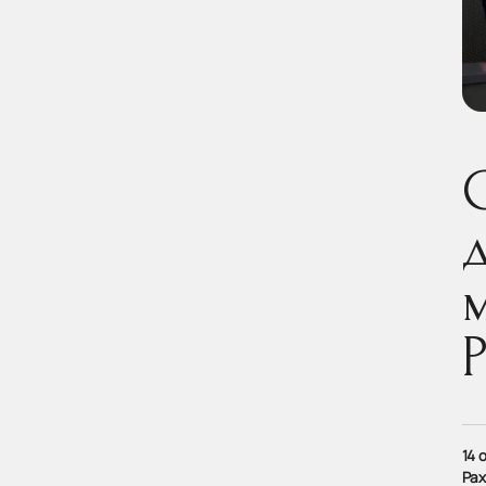
14 
Ра