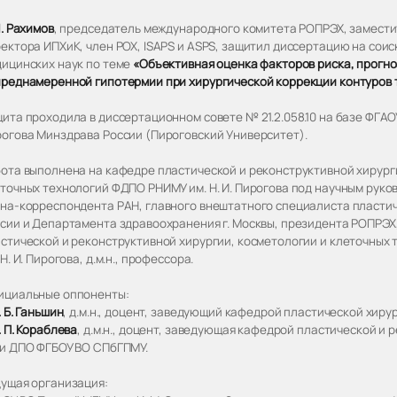
Я. Рахимов
, председатель международного комитета РОПРЭХ, замести
ектора ИПХиК, член РОХ, ISAPS и ASPS, защитил диссертацию на сои
ицинских наук по теме
«Объективная оценка факторов риска, прогно
реднамеренной гипотермии при хирургической коррекции контуров 
ита проходила в диссертационном совете № 21.2.058.10 на базе ФГАОУ
огова Минздрава России (Пироговский Университет).
ота выполнена на кафедре пластической и реконструктивной хирург
точных технологий ФДПО РНИМУ им. Н. И. Пирогова под научным рук
на-корреспондента РАН, главного внештатного специалиста пласти
сии и Департамента здравоохранения г. Москвы, президента РОПРЭ
стической и реконструктивной хирургии, косметологии и клеточных
 Н. И. Пирогова, д.м.н., профессора.
ициальные оппоненты:
. Б. Ганьшин
, д.м.н., доцент, заведующий кафедрой пластической хиру
. П. Кораблева
, д.м.н., доцент, заведующая кафедрой пластической и
и ДПО ФГБОУ ВО СПбГПМУ.
ущая организация: