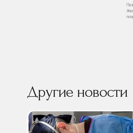
Поз
Жел
пла
Другие новости