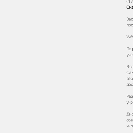
ФГА
Си
Зас
про
Учё
По 
учё
В с
фак
вер
дос
Раз
учр
Дис
сов
хир