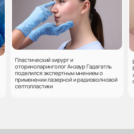
Пластический хирург и
оториноларинголог Анзаур Гадагатль
поделился экспертным мнением о
применении лазерной и радиоволновой
септопластики