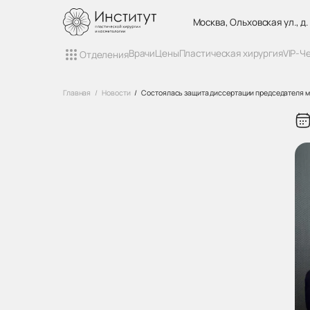
Москва, Ольховская ул., д.
Врачи
Цены
Пластическая хирургия
VIP-Ч
Отделения
Главная
Новости
Состоялась защита диссертации председателя м