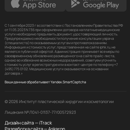
С 1 сентября 2023 г в соответствии с Постановлением Правительства РФ
от 11.05.2023 N 736 при оформлении договора на платные медицинские
услуги необходимо предъявить документ, удостоверяющий личность.
Предупреждаем о необходимости получения консультации у врача
(специалиста) по оказываемым услугам и противопоказаниям.
Информация и стоимость услуг, представленная на сайте iphk.ru, не
является публичной офертой. Администрация принимает все меры по
своевременному обновлению размещенного на сайте прайс-листа,
однако во избежание возможных недоразумений, советуем уточнять
стоимость услуг в регистратуре или в контакт-центре по телефону +7
(495) 775 01 02. Медицинские услуги оказываются на основании
договора.»
Ваши данные обрабатывает Yandex.SmartCaptcha
© 2026 Институт пластической хирургии и косметологии
Лицензия № Л041-01137-77/00572923
Дизайн сайта — iTrack
Разработка сайта — Askaron