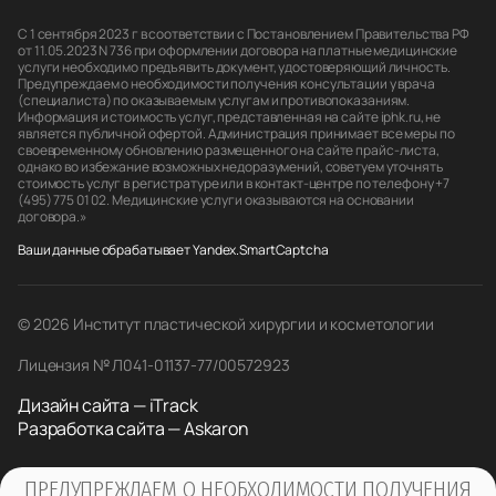
С 1 сентября 2023 г в соответствии с Постановлением Правительства РФ
от 11.05.2023 N 736 при оформлении договора на платные медицинские
услуги необходимо предъявить документ, удостоверяющий личность.
Предупреждаем о необходимости получения консультации у врача
(специалиста) по оказываемым услугам и противопоказаниям.
Информация и стоимость услуг, представленная на сайте iphk.ru, не
является публичной офертой. Администрация принимает все меры по
своевременному обновлению размещенного на сайте прайс-листа,
однако во избежание возможных недоразумений, советуем уточнять
стоимость услуг в регистратуре или в контакт-центре по телефону +7
(495) 775 01 02. Медицинские услуги оказываются на основании
договора.»
Ваши данные обрабатывает Yandex.SmartCaptcha
© 2026 Институт пластической хирургии и косметологии
Лицензия № Л041-01137-77/00572923
Дизайн сайта — iTrack
Разработка сайта — Askaron
ПРЕДУПРЕЖДАЕМ О НЕОБХОДИМОСТИ ПОЛУЧЕНИЯ