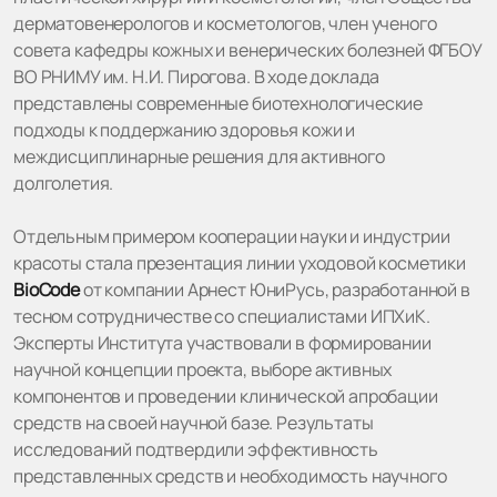
дерматовенерологов и косметологов, член ученого
совета кафедры кожных и венерических болезней ФГБОУ
ВО РНИМУ им. Н.И. Пирогова. В ходе доклада
представлены современные биотехнологические
подходы к поддержанию здоровья кожи и
междисциплинарные решения для активного
долголетия.
Отдельным примером кооперации науки и индустрии
красоты стала презентация линии уходовой косметики
BioCode
от компании Арнест ЮниРусь, разработанной в
тесном сотрудничестве со специалистами ИПХиК.
Эксперты Института участвовали в формировании
научной концепции проекта, выборе активных
компонентов и проведении клинической апробации
средств на своей научной базе. Результаты
исследований подтвердили эффективность
представленных средств и необходимость научного