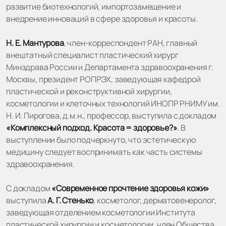
развитие биотехнологий, импортозамещение и
внедрение инноваций в сфере здоровья и красоты.
Н. Е. Мантурова
, член-корреспондент РАН, главный
внештатный специалист пластический хирург
Минздрава России и Департамента здравоохранения г.
Москвы, президент РОПРЭХ, заведующая кафедрой
пластической и реконструктивной хирургии,
косметологии и клеточных технологий ИНОПР РНИМУ им.
Н. И. Пирогова, д.м.н., профессор, выступила с докладом
«Комплексный подход. Красота = здоровье?»
. В
выступлении было подчеркнуто, что эстетическую
медицину следует воспринимать как часть системы
здравоохранения.
С докладом
«Современное прочтение здоровья кожи»
выступила
А. Г. Стенько
, косметолог, дерматовенеролог,
заведующая отделением косметологии Института
пластической хирургии и косметологии, член Общества