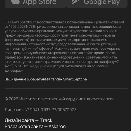
С 1 сентября 2023 г в соответствии с Постановлением Правительства РФ
от 11.05.2023 N 736 при оформлении договора на платные медицинские
услуги необходимо предъявить документ, удостоверяющий личность.
Предупреждаем о необходимости получения консультации у врача
(специалиста) по оказываемым услугам и противопоказаниям.
Информация и стоимость услуг, представленная на сайте iphk.ru, не
является публичной офертой. Администрация принимает все меры по
своевременному обновлению размещенного на сайте прайс-листа,
однако во избежание возможных недоразумений, советуем уточнять
стоимость услуг в регистратуре или в контакт-центре по телефону +7
(495) 775 01 02. Медицинские услуги оказываются на основании
договора.»
Ваши данные обрабатывает Yandex.SmartCaptcha
© 2026 Институт пластической хирургии и косметологии
Лицензия № Л041-01137-77/00572923
Дизайн сайта — iTrack
Разработка сайта — Askaron