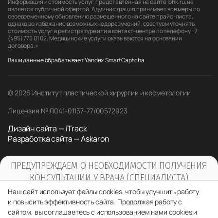
Информация и стоимость услуг, представленная на сайте iphk.ru, не
является публичной офертой. Администрация принимает все меры по
своевременному обновлению размещенного на сайте прайс-листа,
однако во избежание возможных недоразумений, советуем уточнять
стоимость услуг в регистратуре или в контакт-центре по телефону +7
(495) 775 01 02. Медицинские услуги оказываются на основании
договора.»
Ваши данные обрабатывает Yandex.SmartCaptcha
© 2026 Институт пластической хирургии и косметологии
Лицензия № Л041-01137-77/00572923
Дизайн сайта — iTrack
Разработка сайта — Askaron
ПРЕДУПРЕЖДАЕМ О НЕОБХОДИМОСТИ ПОЛУЧЕНИЯ
КОНСУЛЬТАЦИИ У ВРАЧА (СПЕЦИАЛИСТА)
ПО ОКАЗЫВАЕМЫМ УСЛУГАМ И
Наш сайт использует файлы cookies, чтобы улучшить работу
ПРОТИВОПОКАЗАНИЯМ
и повысить эффективность сайта. Продолжая работу с
сайтом, вы соглашаетесь с использованием нами cookies и