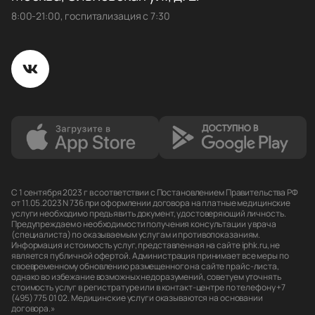
8:00-21:00, госпитализация с 7:30
С 1 сентября 2023 г в соответствии с Постановлением Правительства РФ
от 11.05.2023 N 736 при оформлении договора на платные медицинские
услуги необходимо предъявить документ, удостоверяющий личность.
Предупреждаем о необходимости получения консультации у врача
(специалиста) по оказываемым услугам и противопоказаниям.
Информация и стоимость услуг, представленная на сайте iphk.ru, не
является публичной офертой. Администрация принимает все меры по
своевременному обновлению размещенного на сайте прайс-листа,
однако во избежание возможных недоразумений, советуем уточнять
стоимость услуг в регистратуре или в контакт-центре по телефону +7
(495) 775 01 02. Медицинские услуги оказываются на основании
договора.»