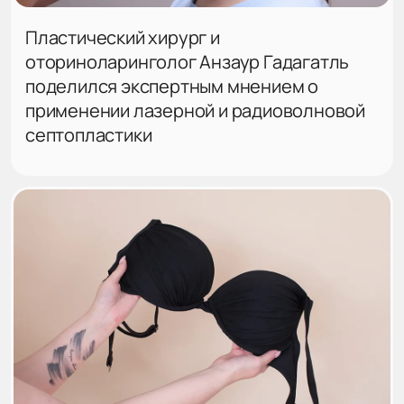
Пластический хирург и
оториноларинголог Анзаур Гадагатль
поделился экспертным мнением о
применении лазерной и радиоволновой
септопластики