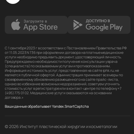
С 1 сентября 2023 г в соответствии с Постановлением Правительства РФ
от 11.05.2023 N 736 при оформлении договора на платные медицинские
услуги необходимо предъявить документ, удостоверяющий личность.
Предупреждаем о необходимости получения консультации у врача
(специалиста) по оказываемым услугам и противопоказаниям.
Информация и стоимость услуг, представленная на сайте iphk.ru, не
является публичной офертой. Администрация принимает все меры по
своевременному обновлению размещенного на сайте прайс-листа,
однако во избежание возможных недоразумений, советуем уточнять
стоимость услуг в регистратуре или в контакт-центре по телефону +7
(495) 775 01 02. Медицинские услуги оказываются на основании
договора.»
Ваши данные обрабатывает Yandex.SmartCaptcha
© 2026 Институт пластической хирургии и косметологии