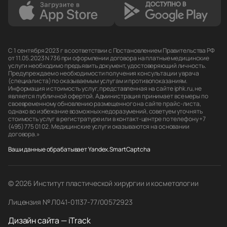
С 1 сентября 2023 г в соответствии с Постановлением Правительства РФ
от 11.05.2023 N 736 при оформлении договора на платные медицинские
услуги необходимо предъявить документ, удостоверяющий личность.
Предупреждаем о необходимости получения консультации у врача
(специалиста) по оказываемым услугам и противопоказаниям.
Информация и стоимость услуг, представленная на сайте iphk.ru, не
является публичной офертой. Администрация принимает все меры по
своевременному обновлению размещенного на сайте прайс-листа,
однако во избежание возможных недоразумений, советуем уточнять
стоимость услуг в регистратуре или в контакт-центре по телефону +7
(495) 775 01 02. Медицинские услуги оказываются на основании
договора.»
Ваши данные обрабатывает Yandex.SmartCaptcha
© 2026 Институт пластической хирургии и косметологии
Лицензия № Л041-01137-77/00572923
Дизайн сайта — iTrack