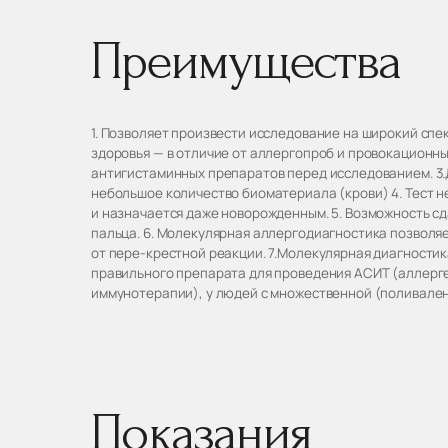
Преимущества
1. Позволяет произвести исследование на широкий спек
здоровья — в отличие от аллергопроб и провокационных
антигистаминных препаратов перед исследованием. 3
небольшое количество биоматериала (крови) 4. Тест 
и назначается даже новорожденным. 5. Возможность сд
пальца. 6. Молекулярная аллергодиагностика позволя
от пере-крестной реакции. 7.Молекулярная диагности
правильного препарата для проведения АСИТ (аллер
иммунотерапии), у людей с множественной (поливален
Показания