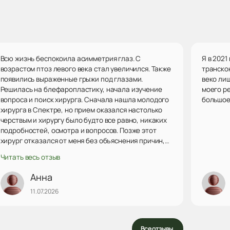
Всю жизнь беспокоила асимметрия глаз. С
Я в 202
возрастом птоз левого века стал увеличился. Также
транско
появились выраженные грыжи под глазами.
веко ли
Решилась на блефаропластику, начала изучение
моего р
вопроса и поиск хирурга. Сначала нашла молодого
большое 
хирурга в Спектре, но прием оказался настолько
черствым и хирургу было будто все равно, никаких
подробностей, осмотра и вопросов. Позже этот
хирург отказался от меня без объяснения причин,
чему я теперь очень рада. Далее снова поиск.
Читать весь отзыв
Выбрала хирурга в ИПХиК, но у него была запись
совсем не скоро и мне девушка по телефону
Анна
посоветовала записаться на консультацию к Сырбу
11.07.2026
Веронике Сергеевне. На приеме Вероника
Сергеевна так все подробно рассказала,
объясняла как лучше, отвечала на все вопросы.
Такой прием сразу покорил мое сердечко и я сразу
Все отзывы