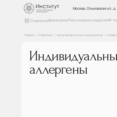
Москва, Ольховская ул., д.
Врачи
Цены
Пластическая хирургия
VIP-Ч
Отделения
Главная
Отделения
Центр аллергологии и иммунологии
Аллерг
Индивидуальн
аллергены