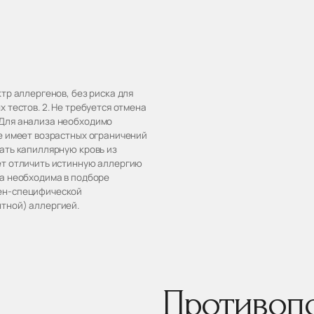
тр аллергенов, без риска для
 тестов. 2. Не требуется отмена
.Для анализа необходимо
не имеет возрастных ограничений
ать капиллярную кровь из
ет отличить истинную аллергию
ка необходима в подборе
ген-специфической
тной) аллергией.
Противоп