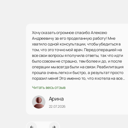
Хочу сказать огромное спасибо Алексею
Андреевичу за его проделанную работу! Мне
хватило одной консультации, чтобы убедиться в
том, что это точно мой врач. Перед операцией на
все свои вопросы я получила ответы, так что идти
было совсем не страшно, тем более и до, и после
операции мы всегда были на связи. Реабилитация
прошла очень легко и быстро, а результат просто
поразил меня! Это именно то, что я хотела на все
100! Ни капли не пожалела, что выбрала Алексея
Читать весь отзыв
Андреевича, я очень довольна результатом.
Однозначно рекомендую данного врача, побольше
Арина
бы таких внимательных! Еще раз огромное спасибо)
22.07.2026