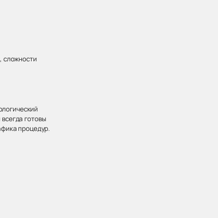
, сложности
хологический
 всегда готовы
афика процедур.