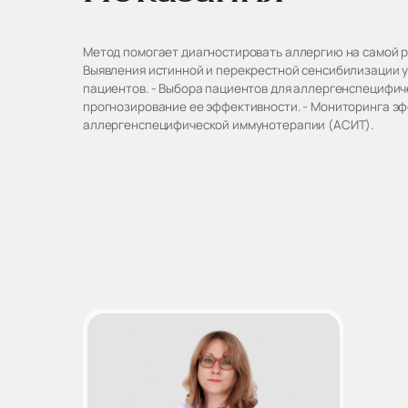
Метод помогает диагностировать аллергию на самой ра
Выявления истинной и перекрестной сенсибилизации 
пациентов. - Выбора пациентов для аллергенспецифи
прогнозирование ее эффективности. - Мониторинга э
аллергенспецифической иммунотерапии (АСИТ).