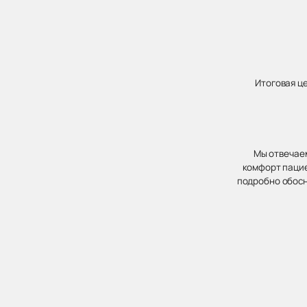
Итоговая ц
Мы отвечаем
комфорт пацие
подробно обосн