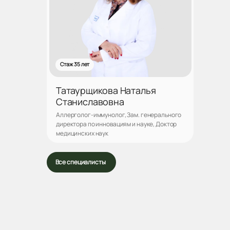
Стаж 35 лет
Татаурщикова Наталья
Станиславовна
Аллерголог-иммунолог, Зам. генерального
директора по инновациям и науке, Доктор
медицинских наук
Записаться
Все специалисты