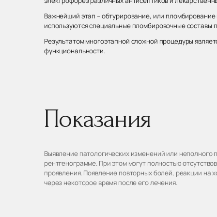
электрофорез различных антисептиков и лекарственны
Важнейший этап – обтурирование, или пломбирование 
используются специальные пломбировочные составы п
Результатом многоэтапной сложной процедуры являетс
функциональности.
Показания
Выявление патологических изменений или неполного 
рентгенограмме. При этом могут полностью отсутство
проявления. Появление повторных болей, реакции на 
через некоторое время после его лечения.