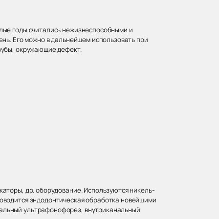
шлые годы считались нежизнеспособными и
ень. Его можно в дальнейшем использовать при
зубы, окружающие дефект.
аторы, др. оборудование. Используются никель-
роводится эндодонтическая обработка новейшими
нальный ультрафонофорез, внутриканальный