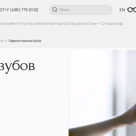
 27
+7 (495) 775 01 02
EN
екапы
Институт
Акции
Блог
Контакты
Специалистам
Стационар
гия
Перелечивание зубов
зубов