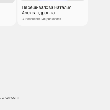
Перешивалова Наталия
Александровна
Эндодонтист-микроскопист
аться
Записаться
, сложности