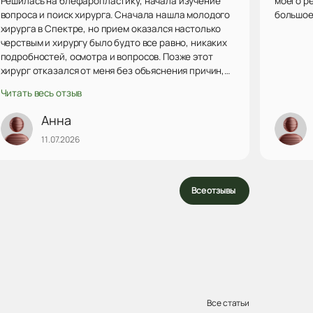
Решилась на блефаропластику, начала изучение
моего р
вопроса и поиск хирурга. Сначала нашла молодого
большое 
хирурга в Спектре, но прием оказался настолько
черствым и хирургу было будто все равно, никаких
подробностей, осмотра и вопросов. Позже этот
хирург отказался от меня без объяснения причин,
чему я теперь очень рада. Далее снова поиск.
Читать весь отзыв
Выбрала хирурга в ИПХиК, но у него была запись
совсем не скоро и мне девушка по телефону
Анна
посоветовала записаться на консультацию к Сырбу
11.07.2026
Веронике Сергеевне. На приеме Вероника
Сергеевна так все подробно рассказала,
объясняла как лучше, отвечала на все вопросы.
Такой прием сразу покорил мое сердечко и я сразу
Все отзывы
записалась на операцию (...
Все статьи