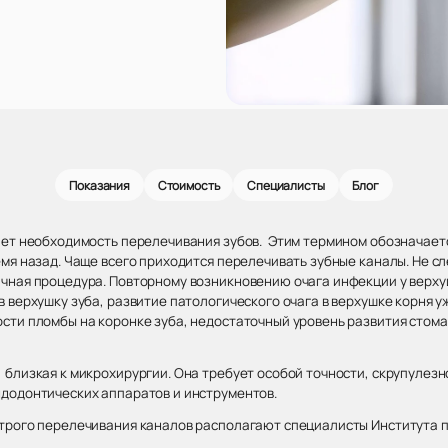
Показания
Стоимость
Специалисты
Блог
ает необходимость перелечивания зубов. Этим термином обозначает
мя назад. Чаще всего приходится перелечивать зубные каналы. Не с
чная процедура. Повторному возникновению очага инфекции у верху
 верхушку зуба, развитие патологического очага в верхушке корня у
сти пломбы на коронке зуба, недостаточный уровень развития стома
близкая к микрохирургии. Она требует особой точности, скрупулезн
додонтических аппаратов и инструментов.
трого перелечивания каналов располагают специалисты Института п