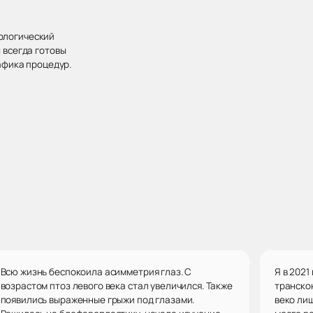
хологический
 всегда готовы
афика процедур.
Всю жизнь беспокоила асимметрия глаз. С
Я в 202
возрастом птоз левого века стал увеличился. Также
транско
появились выраженные грыжи под глазами.
веко ли