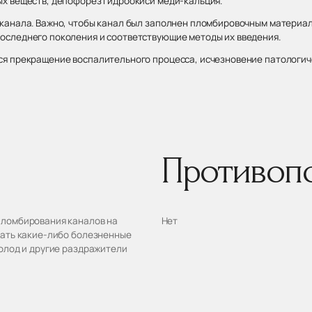
х веществ, депофорез гидроокиси меди-кальция.
канала. Важно, чтобы канал был заполнен пломбировочным материало
оследнего поколения и соответствующие методы их введения.
я прекращение воспалительного процесса, исчезновение патологиче
Противоп
пломбирования каналов на
Нет
вать какие-либо болезненные
холод и другие раздражители