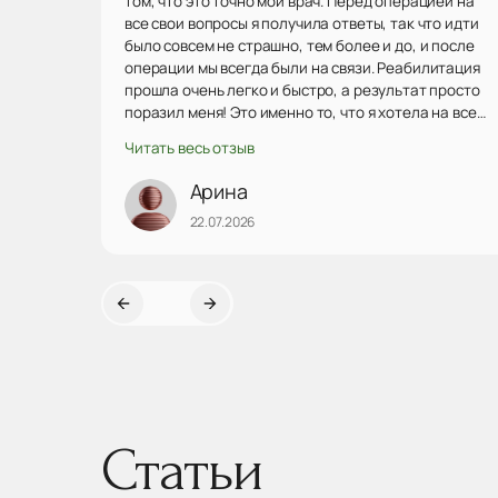
том, что это точно мой врач. Перед операцией на
все свои вопросы я получила ответы, так что идти
было совсем не страшно, тем более и до, и после
операции мы всегда были на связи. Реабилитация
прошла очень легко и быстро, а результат просто
поразил меня! Это именно то, что я хотела на все
100! Ни капли не пожалела, что выбрала Алексея
Читать весь отзыв
Андреевича, я очень довольна результатом.
Однозначно рекомендую данного врача, побольше
Арина
бы таких внимательных! Еще раз огромное спасибо)
22.07.2026
Статьи