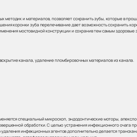
 методик и материалов, позволяет сохранить зубы, которые в про
ушения коронки зуба перелечивание дает возможность сохранить кор
именения мостовидной конструкции и сохранив тем самым здоровые 
вскрытие канала, удаление пломбировочных материалов из канала.
меняется специальный микроскоп, эндодонтические моторы, апекслок
совершенной обработки. С целью устранения инфекционного очага п
 удаления инфекционных агентов дополнительно делается транска