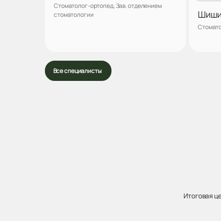
Стоматолог-ортопед, Зав. отделением
Шиши
стоматологии
Стомато
Записаться
Все специалисты
Итоговая ц