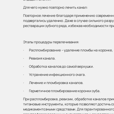
Для чего нужно повторно лечить канал:
Повторное лечение благодаря применению современных
подвергались удалению. Даже в случае сильного разр
реставрации зубного ряда, избежав необходимости пр
Этапы процедуры перелечивания:
· Распломбирование – удаление пломбы на коронке, 
· Ревизия канала.
· Обработка каналов до самой верхушки.
· Устранение инфекционного очага.
· Лечение и пломбировка каналов.
· Герметичное пломбирование коронки зуба.
При распломбировке, ревизии, обработке каналов при
титановые инструменты, которые позволяют достичь 
медикаментозными средствами. Для гарантированного