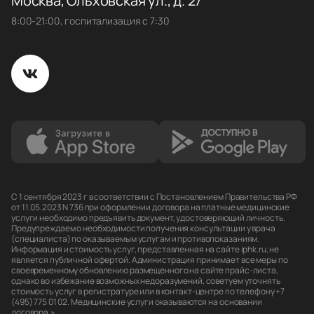
Москва, Ольховская ул., д. 27
8:00-21:00, госпитализация с 7:30
С 1 сентября 2023 г в соответствии с Постановлением Правительства РФ
от 11.05.2023 N 736 при оформлении договора на платные медицинские
услуги необходимо предъявить документ, удостоверяющий личность.
Предупреждаем о необходимости получения консультации у врача
(специалиста) по оказываемым услугам и противопоказаниям.
Информация и стоимость услуг, представленная на сайте iphk.ru, не
является публичной офертой. Администрация принимает все меры по
своевременному обновлению размещенного на сайте прайс-листа,
однако во избежание возможных недоразумений, советуем уточнять
стоимость услуг в регистратуре или в контакт-центре по телефону +7
(495) 775 01 02. Медицинские услуги оказываются на основании
договора.»