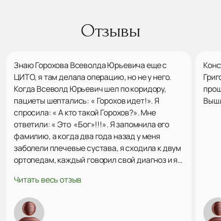
Отзывы
Знаю Горохова Всеволда Юрьевича еще с
Конс
ЦИТО, я там делала операцию, но не у него.
Григ
Когда Всеволд Юрьевич шел по коридору,
прош
пациеты шептались: « Горохов идет!». Я
Вышл
спросила: « А кто такой Горохов?». Мне
ответили: « Это «Бог»!!!». Я запомнила его
фамилию, а когда два года назад у меня
заболели плечевые сустава, я сходила к двум
ортопедам, каждый говорил свой диагноз и я
поняла, что мне нужно найти Горохова В. Ю.
Читать весь отзыв
Через сайт «Продокторов» нашла его, была на
консультации. Он посмотрел мои снимки,
сказал точный диагноз, наметили план
действий. Решили попробывать подколы