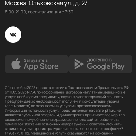
Москва, Ольховская ул., д. 27
8:00-21:00, госпитализация с 7:30
С 1 сентября 2023 г в соответствии с Постановлением Правительства РФ
от 11.05.2023 N 736 при оформлении договора на платные медицинские
услуги необходимо предъявить документ, удостоверяющий личность.
Предупреждаем о необходимости получения консультации у врача
(специалиста) по оказываемым услугам и противопоказаниям.
Информация и стоимость услуг, представленная на сайте iphk.ru, не
является публичной офертой. Администрация принимает все меры по
своевременному обновлению размещенного на сайте прайс-листа,
однако во избежание возможных недоразумений, советуем уточнять
стоимость услуг в регистратуре или в контакт-центре по телефону +7
(495) 775 01 02. Медицинские услуги оказываются на основании