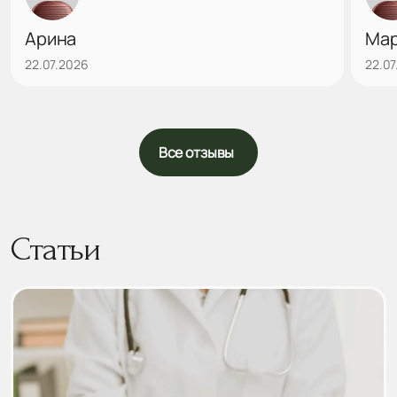
данного врача, побольше бы таких
внимательных! Еще раз огромное спасибо)
Арина
Ма
22.07.2026
22.07
Все отзывы
Статьи