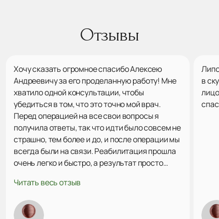
Отзывы
Хочу сказать огромное спасибо Алексею
Липо
Андреевичу за его проделанную работу! Мне
в ск
хватило одной консультации, чтобы
лицо
убедиться в том, что это точно мой врач.
спас
Перед операцией на все свои вопросы я
получила ответы, так что идти было совсем не
страшно, тем более и до, и после операции мы
всегда были на связи. Реабилитация прошла
очень легко и быстро, а результат просто
поразил меня! Это именно то, что я хотела на
Читать весь отзыв
все 100! Ни капли не пожалела, что выбрала
Алексея Андреевича, я очень довольна
результатом. Однозначно рекомендую