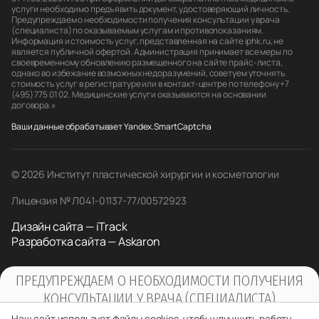
услуги необходимо предъявить документ, удостоверяющий личность.
Предупреждаем о необходимости получения консультации у врача
(специалиста) по оказываемым услугам и противопоказаниям.
Информация и стоимость услуг, представленная на сайте iphk.ru, не
является публичной офертой. Администрация принимает все меры по
своевременному обновлению размещенного на сайте прайс-листа,
однако во избежание возможных недоразумений, советуем уточнять
стоимость услуг в регистратуре или в контакт-центре по телефону +7
(495) 775 01 02. Медицинские услуги оказываются на основании
договора.»
Ваши данные обрабатывает Yandex.SmartCaptcha
© 2026 Институт пластической хирургии и косметологии
Лицензия № Л041-01137-77/00572923
Дизайн сайта — iTrack
Разработка сайта — Askaron
ПРЕДУПРЕЖДАЕМ О НЕОБХОДИМОСТИ ПОЛУЧЕНИЯ
КОНСУЛЬТАЦИИ У ВРАЧА (СПЕЦИАЛИСТА)
ПО ОКАЗЫВАЕМЫМ УСЛУГАМ И
Наш сайт использует файлы cookies, чтобы улучшить работу