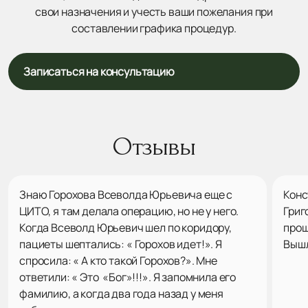
свои назначения и учесть ваши пожелания при
составлении графика процедур.
Записаться на консультацию
Отзывы
Знаю Горохова Всеволда Юрьевича еще с
Конс
ЦИТО, я там делала операцию, но не у него.
Григ
Когда Всеволд Юрьевич шел по коридору,
прош
пациеты шептались: « Горохов идет!». Я
Вышл
спросила: « А кто такой Горохов?». Мне
ответили: « Это «Бог»!!!». Я запомнила его
фамилию, а когда два года назад у меня