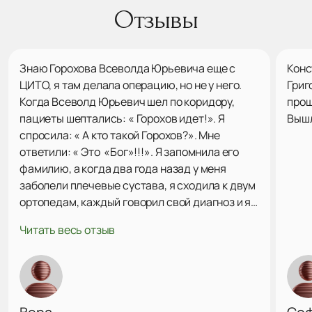
Отзывы
Знаю Горохова Всеволда Юрьевича еще с
Конс
ЦИТО, я там делала операцию, но не у него.
Григ
Когда Всеволд Юрьевич шел по коридору,
прош
пациеты шептались: « Горохов идет!». Я
Вышл
спросила: « А кто такой Горохов?». Мне
ответили: « Это «Бог»!!!». Я запомнила его
фамилию, а когда два года назад у меня
заболели плечевые сустава, я сходила к двум
ортопедам, каждый говорил свой диагноз и я
поняла, что мне нужно найти Горохова В. Ю.
Читать весь отзыв
Через сайт «Продокторов» нашла его, была на
консультации. Он посмотрел мои снимки,
сказал точный диагноз, наметили план
действий. Решили попробывать подколы
озоном. Подколы делает профессионально,