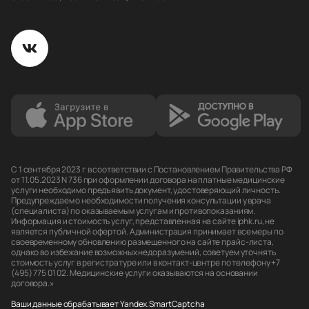
С 1 сентября 2023 г в соответствии с Постановлением Правительства РФ
от 11.05.2023 N 736 при оформлении договора на платные медицинские
услуги необходимо предъявить документ, удостоверяющий личность.
Предупреждаем о необходимости получения консультации у врача
(специалиста) по оказываемым услугам и противопоказаниям.
Информация и стоимость услуг, представленная на сайте iphk.ru, не
является публичной офертой. Администрация принимает все меры по
своевременному обновлению размещенного на сайте прайс-листа,
однако во избежание возможных недоразумений, советуем уточнять
стоимость услуг в регистратуре или в контакт-центре по телефону +7
(495) 775 01 02. Медицинские услуги оказываются на основании
договора.»
Ваши данные обрабатывает Yandex.SmartCaptcha