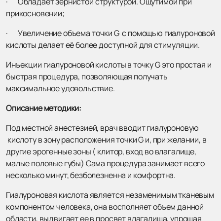
· Обладает зернистой структурой. Ощутимой при
прикосновении;
· Увеличение объема точки G с помощью гиалуроновой
кислоты делает её более доступной для стимуляции.
Инъекции гиалуроновой кислоты в точку G это простая и
быстрая процедура, позволяющая получать
максимальное удовольствие.
Описание методики:
Под местной анестезией, врач вводит гиалуроновую
кислоту в зону расположения точки G и, при желании, в
другие эрогенные зоны ( клитор, вход во влагалище,
малые половые губы) Сама процедура занимает всего
несколько минут, безболезненна и комфортна.
Гиалуроновая кислота является незаменимым тканевым
компонентом человека, она восполняет объем данной
области, выдвигает ее в просвет влагалища, упрощая