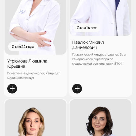
Стаж 14 лет
Павлюк Михаил
Стаж 24 года
Даниелович
Пластический хирург, андролог, Зам.
генерального директора по
Угрюмова Людмила
медицинской деятельности ИПХиК
Юрьевна
Гинеколог-эндокринолог, Кандидат
медицинских наук