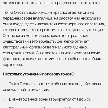
активных зон во влагалище в процессе полового акта).
Точка G есть у всех женщин и располагается она на
переднем своде влагалища, на расстоянии нескольких
см от входа, здесь находится место нервного сплетения,
которое отвечает за оргастические ощущения у женщин.
Хотя многие женщины сомневаются в реальном
существовании этой области, они легко отличат
клиторальный оргазм от вагинального. Однако,
стимуляция точки G, не постоянна и зависит от многих
факторов, включая анатомические особенности обоих
партнеров.
Несколько уточнений по поводу точки G:
· Точка G увеличивается в объеме под воздействием
сексуальной стимуляции;
· Диаметр данной зоны варьируется от 1 до 3 см;