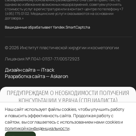
однако во избежание возможных недоразумений, советуем уточнять
стоимость услуг в регистратуре или в контакт-центре по телефону +7
(495) 775 01 02. Медицинские услуги оказываются на основании
договора.»
Ваши данные обрабатывает Yandex.SmartCaptcha
© 2026 Институт пластической хирургии и косметологии
Лицензия № Л041-01137-77/00572923
Дизайн сайта — iTrack
Разработка сайта — Askaron
ПРЕДУПРЕЖДАЕМ О НЕОБХОДИМОСТИ ПОЛУЧЕНИЯ
КОНСУЛЬТАЦИИ У ВРАЧА (СПЕЦИАЛИСТА)
ПО ОКАЗЫВАЕМЫМ УСЛУГАМ И
Наш сайт использует файлы cookies, чтобы улучшить работу
ПРОТИВОПОКАЗАНИЯМ
и повысить эффективность сайта. Продолжая работу с
сайтом, вы соглашаетесь с использованием нами cookies и
политикой конфиденциальности
.