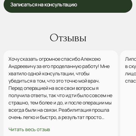
Записаться на консультацию
Отзывы
Хочу сказать огромное спасибо Алексею
Липо
Андреевичу за его проделанную работу! Мне
в ск
хватило одной консультации, чтобы
лицо
убедиться в том, что это точно мой врач.
спас
Перед операцией на все свои вопросы я
получила ответы, так что идти было совсем не
страшно, тем более и до, и после операции мы
всегда были на связи. Реабилитация прошла
очень легко и быстро, а результат просто
поразил меня! Это именно то, что я хотела на
Читать весь отзыв
все 100! Ни капли не пожалела, что выбрала