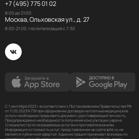
+7 (495) 775 01 02
8:00 до 21:00
Москва, Ольховская ул., д. 27
8:00-21:00, госпитализация с 7:30
С 1 сентября 2023 г в соответствии с Постановлением Правительства РФ
от 11.05.2023 N 736 при оформлении договора на платные медицинские
услуги необходимо предъявить документ, удостоверяющий личность.
Предупреждаем о необходимости получения консультации у врача
(специалиста) по оказываемым услугам и противопоказаниям.
Информация и стоимость услуг, представленная на сайте iphk.ru, не
является публичной офертой. Администрация принимает все меры по
своевременному обновлению размещенного на сайте прайс-листа,