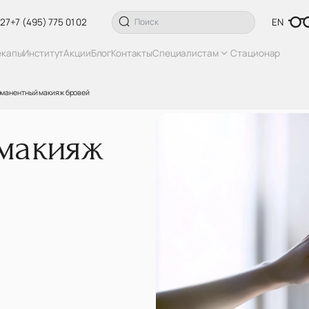
 27
+7 (495) 775 01 02
EN
екапы
Институт
Акции
Блог
Контакты
Специалистам
Стационар
манентный макияж бровей
макияж