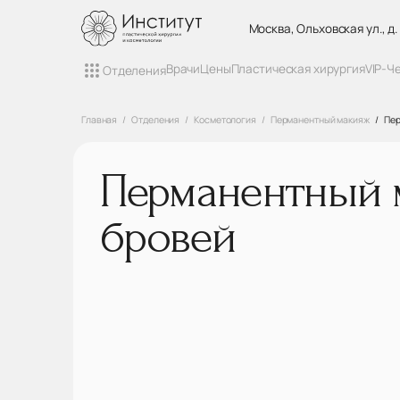
Москва, Ольховская ул., д.
Врачи
Цены
Пластическая хирургия
VIP-Ч
Отделения
Главная
Отделения
Косметология
Перманентный макияж
Пер
Перманентный 
бровей