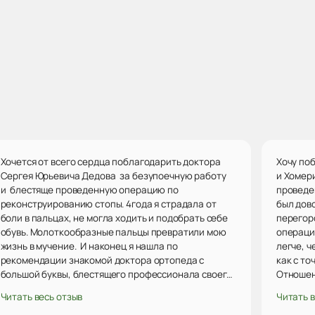
Хочется от всего сердца поблагодарить доктора
Хочу по
Сергея Юрьевича Дедова за безупоечную работу
и Хомер
и блестяще проведенную операцию по
проведе
реконструированию стопы. 4года я страдала от
был дов
боли в пальцах, не могла ходить и подобрать себе
перегор
обувь. Молоткообразные пальцы превратили мою
операци
жизнь в мучение. И наконец я нашла по
легче, ч
рекомендации знакомой доктора ортопеда с
как с то
большой буквы, блестящего профессионала своего
Отношен
дела, который сделал операцию и спас меня от
внимате
Читать весь отзыв
Читать в
страданий. Не поверить ему невозможно. Я
попала и