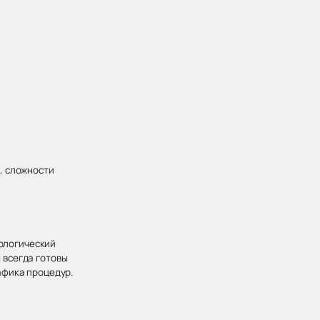
, сложности
хологический
 всегда готовы
афика процедур.