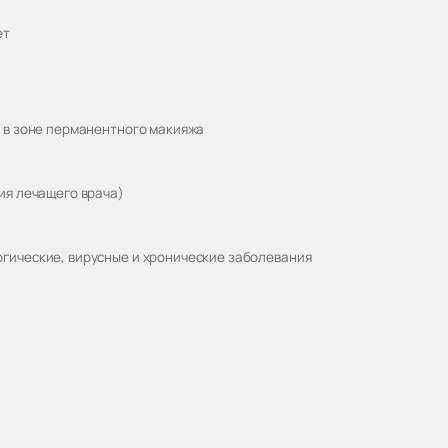
ет
 в зоне перманентного макияжа
ия лечащего врача)
гические, вирусные и хронические заболевания