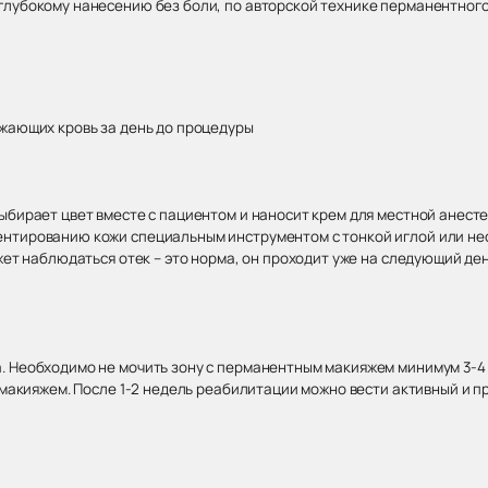
глубокому нанесению без боли, по авторской технике перманентног
ижающих кровь за день до процедуры
ыбирает цвет вместе с пациентом и наносит крем для местной анесте
нтированию кожи специальным инструментом с тонкой иглой или нес
жет наблюдаться отек – это норма, он проходит уже на следующий де
. Необходимо не мочить зону с перманентным макияжем минимум 3-4 
м макияжем. После 1-2 недель реабилитации можно вести активный и 