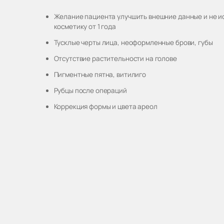
Желание пациента улучшить внешние данные и не и
косметику от 1 года
Тусклые черты лица, неоформленные брови, губы
Отсутствие растительности на голове
Пигментные пятна, витилиго
Рубцы после операций
Коррекция формы и цвета ареол