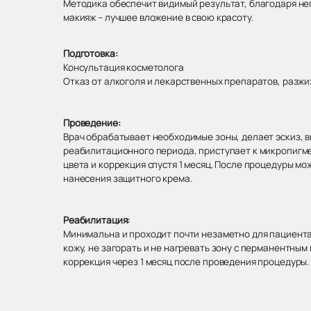
Методика обеспечит видимый результат, благодаря не
макияж – лучшее вложение в свою красоту.
Подготовка:
Консультация косметолога
Отказ от алкоголя и лекарственных препаратов, разж
Проведение:
Врач обрабатывает необходимые зоны, делает эскиз, в
реабилитационного периода, приступает к микропигме
цвета и коррекция спустя 1 месяц. После процедуры мо
нанесения защитного крема.
Реабилитация:
Минимальна и проходит почти незаметно для пациента
кожу, не загорать и не нагревать зону с перманентны
коррекция через 1 месяц после проведения процедуры.