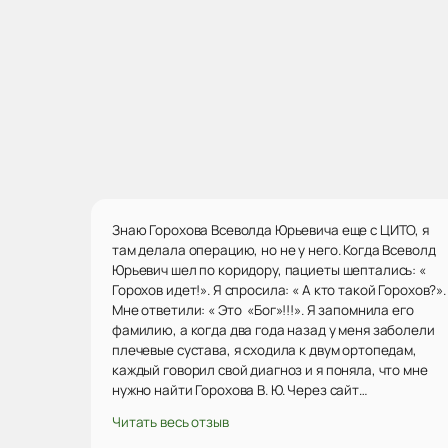
Знаю Горохова Всеволда Юрьевича еще с ЦИТО, я
там делала операцию, но не у него. Когда Всеволд
Юрьевич шел по коридору, пациеты шептались: «
Горохов идет!». Я спросила: « А кто такой Горохов?».
Мне ответили: « Это «Бог»!!!». Я запомнила его
фамилию, а когда два года назад у меня заболели
плечевые сустава, я сходила к двум ортопедам,
каждый говорил свой диагноз и я поняла, что мне
нужно найти Горохова В. Ю. Через сайт
«Продокторов» нашла его, была на консультации.
Читать весь отзыв
Он посмотрел мои снимки, сказал точный диагноз,