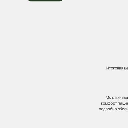
Итоговая ц
Мы отвечаем
комфорт пацие
подробно обосн