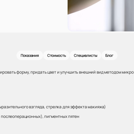
Показания
Стоимость
Специалисты
Блог
ровать форму, придать цвет и улучшить внешний вид методом микро
ыразительного взгляда, стрелка для эффекта макияжа)
е послеоперационных), пигментных пятен