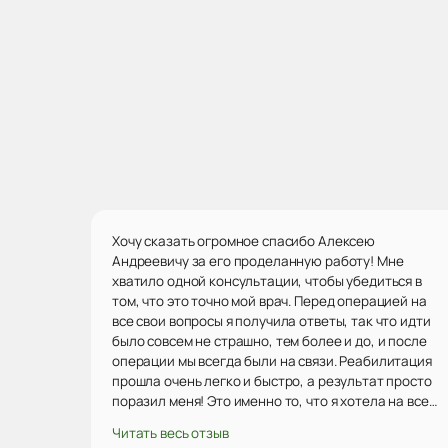
Хочу сказать огромное спасибо Алексею
Андреевичу за его проделанную работу! Мне
хватило одной консультации, чтобы убедиться в
том, что это точно мой врач. Перед операцией на
все свои вопросы я получила ответы, так что идти
было совсем не страшно, тем более и до, и после
операции мы всегда были на связи. Реабилитация
прошла очень легко и быстро, а результат просто
поразил меня! Это именно то, что я хотела на все
100! Ни капли не пожалела, что выбрала Алексея
Читать весь отзыв
Андреевича, я очень довольна результатом.