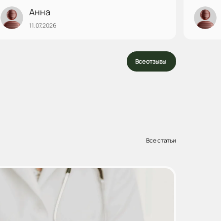
совсем не скоро и мне девушка по телефону
Анна
посоветовала записаться на консультацию к Сырбу
11.07.2026
Веронике Сергеевне. На приеме Вероника
Сергеевна так все подробно рассказала,
объясняла как лучше, отвечала на все вопросы.
Такой прием сразу покорил мое сердечко и я сразу
Все отзывы
записалась на операцию (...
Все статьи