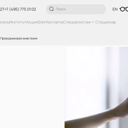
 27
+7 (495) 775 01 02
EN
екапы
Институт
Акции
Блог
Контакты
Специалистам
Стационар
Проводниковая анестезия