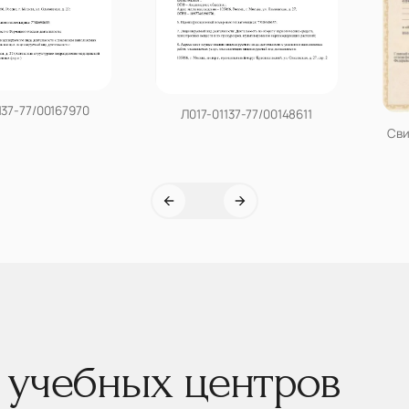
137-77/00167970
Л017-01137-77/00148611
Сви
 учебных центров