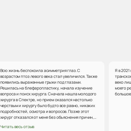
Всю жизнь беспокоила асимметрия глаз. С
Я в 202
возрастом птоз левого века стал увеличился. Также
транско
появились выраженные грыжи под глазами.
веко ли
Решилась на блефаропластику, начала изучение
моего р
вопроса и поиск хирурга. Сначала нашла молодого
большое 
хирурга в Спектре, но прием оказался настолько
черствым и хирургу было будто все равно, никаких
подробностей, осмотра и вопросов. Позже этот
хирург отказался от меня без объяснения причин,
чему я теперь очень рада. Далее снова поиск.
Читать весь отзыв
Выбрала хирурга в ИПХиК, но у него была запись