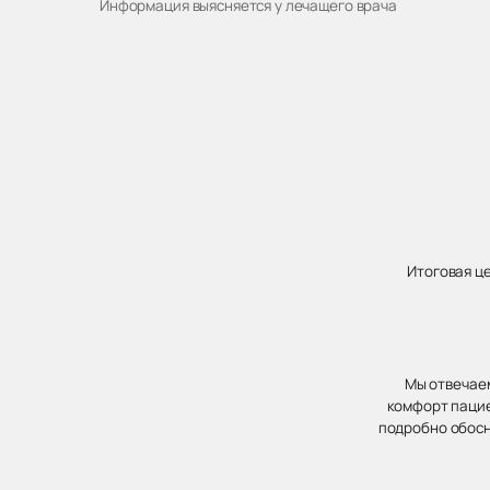
Информация выясняется у лечащего врача
Итоговая ц
Мы отвечаем
комфорт пацие
подробно обосн