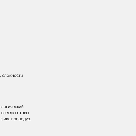
, сложности
хологический
 всегда готовы
афика процедур.